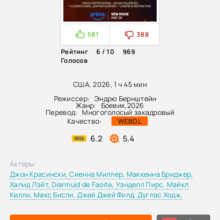
581
388
Рейтинг
6 / 10
969
Голосов
США, 2026, 1 ч 45 мин
Режиссер:
Эндрю Бернштейн
Жанр:
Боевик
,
2026
Перевод:
Многоголосый закадровый
Качество:
WEBDL
6.2
5.4
Актеры:
Джон Красински,
Сиенна Миллер,
Маккенна Бриджер,
Халид Лэйт,
Diarmuid de Faoite,
Уэнделл Пирс,
Майкл
Келли,
Макс Бисли,
Джей Джей Филд,
Дуглас Ходж,