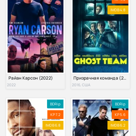
IMDB 4.8
Райан Карсон (2022)
Призрачная команда (2016)
2022
2016, США
BDRip
BDRip
KP 7.2
KP 5.6
IMDB 6.8
IMDB 6.2