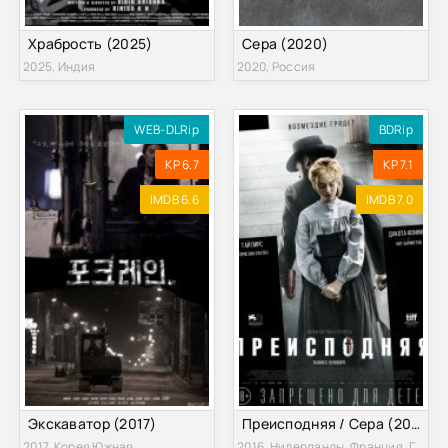
Храбрость (2025)
Сера (2020)
2025, Индия
2020, Россия
WEB-DLRip
BDRip
KP 6.7
KP 7.1
IMDB 6.6
IMDB 7.0
Экскаватор (2017)
Преисподняя / Сера (2016)
2017, Корея Южная
2016, Нидерланды, Франция, Германия, Бельгия, Швеция, Великобритания