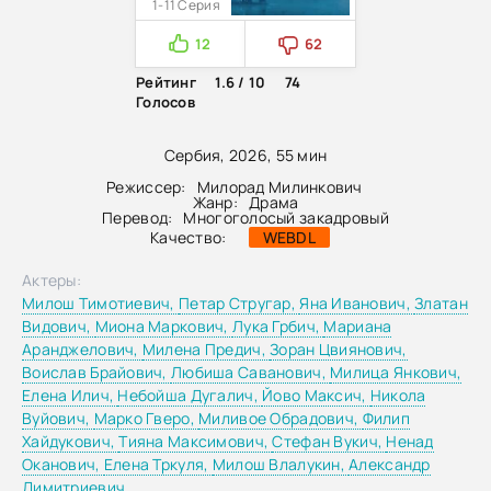
1-11 Серия
12
62
Рейтинг
1.6 / 10
74
Голосов
Сербия, 2026, 55 мин
Режиссер:
Милорад Милинкович
Жанр:
Драма
Перевод:
Многоголосый закадровый
Качество:
WEBDL
Актеры:
Милош Тимотиевич,
Петар Стругар,
Яна Иванович,
Златан
Видович,
Миона Маркович,
Лука Грбич,
Мариана
Аранджелович,
Милена Предич,
Зоран Цвиянович,
Воислав Брайович,
Любиша Саванович,
Милица Янкович,
Елена Илич,
Небойша Дугалич,
Йово Максич,
Никола
Вуйович,
Марко Гверо,
Миливое Обрадович,
Филип
Хайдукович,
Тияна Максимович,
Стефан Вукич,
Ненад
Оканович,
Елена Тркуля,
Милош Влалукин,
Александр
Димитриевич,