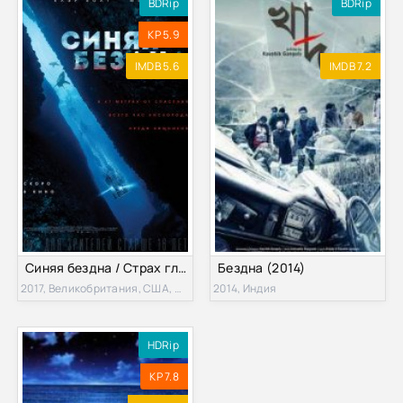
BDRip
BDRip
KP 5.9
IMDB 5.6
IMDB 7.2
Синяя бездна / Страх глубины (2017)
Бездна (2014)
2017, Великобритания, США, Доминикана
2014, Индия
HDRip
KP 7.8