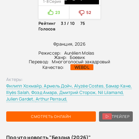
1-8 Серия
23
52
Рейтинг
3.1 / 10
75
Голосов
Франция, 2026
Режиссер:
Aurélien Molas
Жанр:
Боевик
Перевод:
Многоголосый закадровый
Качество:
WEBDL
Актеры:
Филипп Хохмайр,
Армель Дойч,
Alyzée Costes,
Бамар Кане,
Illyès Salah,
Фоэд Амара,
Дмитрий Сторож,
Nil Lilamand,
Julien Gardet,
Arthur Perraud,
СМОТРЕТЬ ОНЛАЙН
ТРЕЙЛЕР
Про что новость "Бездна (2026)"