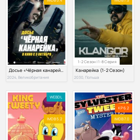
IMDB 5.4
IMDB 7.5
1-2 Сезон | 1-8 Серия
Досье «Чёрная канарейка» (2024)
Канарейка (1-2 Сезон)
2024, Великобритания
2030, Польша
WEBDL
KP 6.2
IMDB 5.2
IMDB 7.0