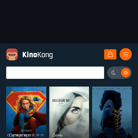
Супергерл
День