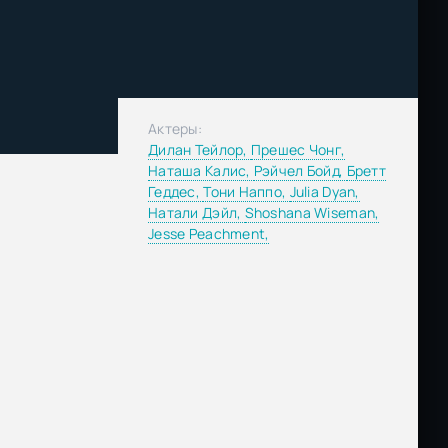
Актеры:
Дилан Тейлор,
Прешес Чонг,
Наташа Калис,
Рэйчел Бойд,
Бретт
Геддес,
Тони Наппо,
Julia Dyan,
Натали Дэйл,
Shoshana Wiseman,
Jesse Peachment,