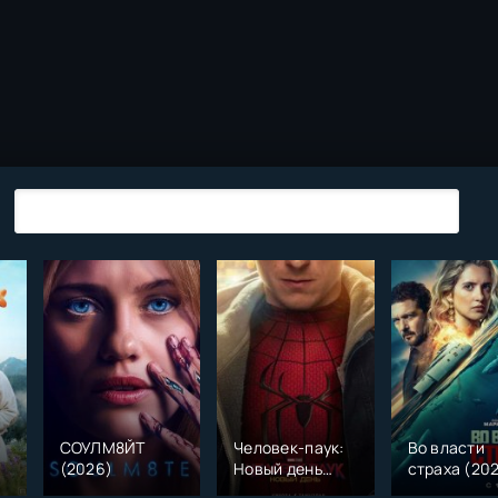
СОУЛМ8ЙТ
Человек-паук:
Во власти
(2026)
Новый день
страха (20
)
(2026)