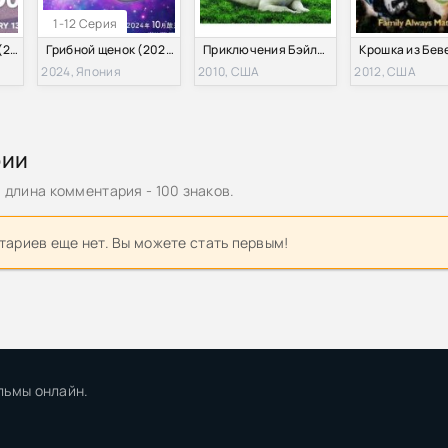
1-12 Серия
Собачье счастье (2025)
Грибной щенок (2024)
Приключения Бэйли: Потерянный щенок (2010)
2024, Япония
2010, США
2012, США
рии
длина комментария - 100 знаков.
ариев еще нет. Вы можете стать первым!
льмы онлайн.