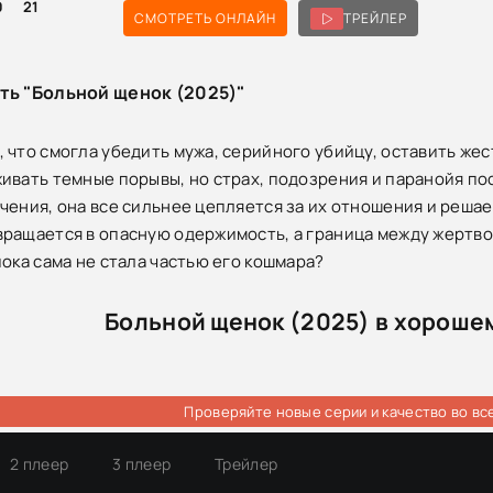
0
21
СМОТРЕТЬ ОНЛАЙН
ТРЕЙЛЕР
ть "Больной щенок (2025)"
 что смогла убедить мужа, серийного убийцу, оставить же
ивать темные порывы, но страх, подозрения и паранойя по
чения, она все сильнее цепляется за их отношения и реша
ращается в опасную одержимость, а граница между жертво
пока сама не стала частью его кошмара?
Больной щенок (2025) в хороше
Проверяйте новые серии и качество во вс
2 плеер
3 плеер
Трейлер