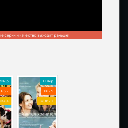
ые серии и качество выходит раньше!
VDRip
HDRip
KP 5.7
KP 7.9
B 4.4
IMDB 7.3