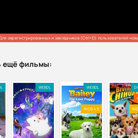
Для зарегистрированных и закладчиков (Ctrl+D) пользователей нов
 ещё фильмы:
DL
WEBDL
WEBDL
D
IMDB 4.9
IMD