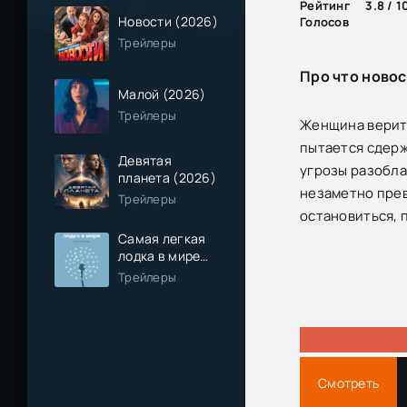
Рейтинг
3.8 / 1
Новости (2026)
Голосов
Трейлеры
Про что новос
Малой (2026)
Трейлеры
Женщина верит,
пытается сдерж
Девятая
угрозы разобла
планета (2026)
незаметно прев
Трейлеры
остановиться, 
Самая легкая
лодка в мире
(2026)
Трейлеры
Смотреть