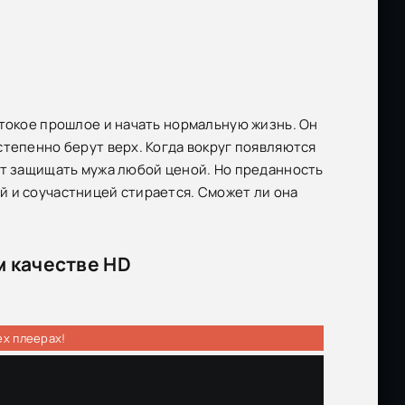
стокое прошлое и начать нормальную жизнь. Он
степенно берут верх. Когда вокруг появляются
ет защищать мужа любой ценой. Но преданность
й и соучастницей стирается. Сможет ли она
м качестве HD
ех плеерах!