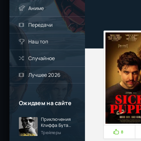
Аниме
Передачи
Наш топ
Случайное
Лучшее 2026
Ожидаем на сайте
Приключения
Клиффа Бута
(2026)
8
Трейлеры