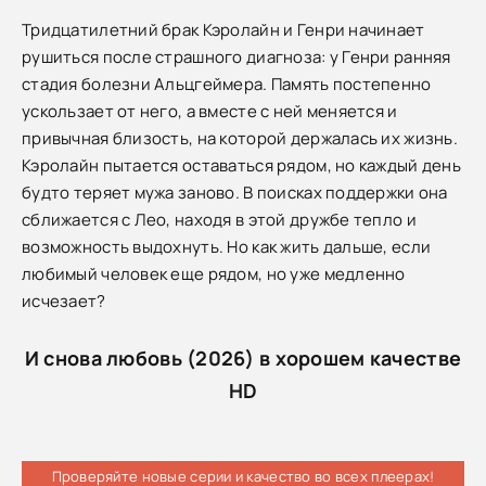
Тридцатилетний брак Кэролайн и Генри начинает
рушиться после страшного диагноза: у Генри ранняя
стадия болезни Альцгеймера. Память постепенно
ускользает от него, а вместе с ней меняется и
привычная близость, на которой держалась их жизнь.
Кэролайн пытается оставаться рядом, но каждый день
будто теряет мужа заново. В поисках поддержки она
сближается с Лео, находя в этой дружбе тепло и
возможность выдохнуть. Но как жить дальше, если
любимый человек еще рядом, но уже медленно
исчезает?
И снова любовь (2026) в хорошем качестве
HD
Проверяйте новые серии и качество во всех плеерах!