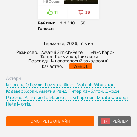
1-6 Серия
11
39
Рейтинг
2.2 / 10
50
Голосов
Германия, 2026, 51 мин
Режиссер:
Awanui Simich-Pene
,
Макс Карри
Жанр:
Криминал
,
Триллеры
Перевод:
Многоголосый закадровый
Качество:
WEBDL
Актеры:
Моргана О Рейли,
Роимата Фокс,
Matariki Whatarau,
Ксавьер Хоран,
Амелия Рейд,
Питер Хэмблтон,
Джоди
Риммер,
Антонио Те Майохо,
Тим Карлсен,
Maateiwarangi
Heta Morris,
СМОТРЕТЬ ОНЛАЙН
ТРЕЙЛЕР