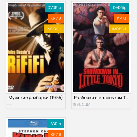
DVDRip
DVDRip
KP 7.8
KP 7.1
IMDB 8.1
IMDB 6.1
Мужские разборки (1955)
Разборки в маленьком Токио (1991)
---
1991, США
BDRip
KP 7.6