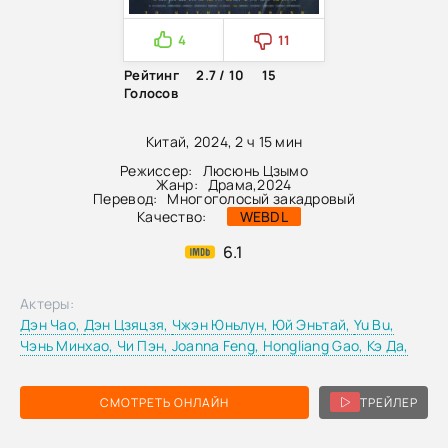
4
11
Рейтинг
2.7 / 10
15
Голосов
Китай, 2024, 2 ч 15 мин
Режиссер:
Люсюнь Цзымо
Жанр:
Драма
,
2024
Перевод:
Многоголосый закадровый
Качество:
WEBDL
6.1
Актеры:
Дэн Чао,
Дэн Цзяцзя,
Чжэн Юньлун,
Юй Эньтай,
Yu Bu,
Чэнь Минхао,
Чи Пэн,
Joanna Feng,
Hongliang Gao,
Кэ Да,
СМОТРЕТЬ ОНЛАЙН
ТРЕЙЛЕР