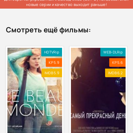
новые серии и качество выходит раньше!
Смотреть ещё фильмы:
HDTVRip
WEB-DLRip
KP 5.9
KP 5.6
IMDB 5.9
IMDB 6.2