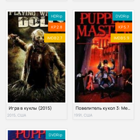
HDRip
DVDRip
KP 2.8
KP 5.7
IMDB 2.7
IMDB 5.9
Игра в куклы (2015)
Повелитель кукол 3: Месть Тулона (1991)
2015, США
1991, США
DVDRip