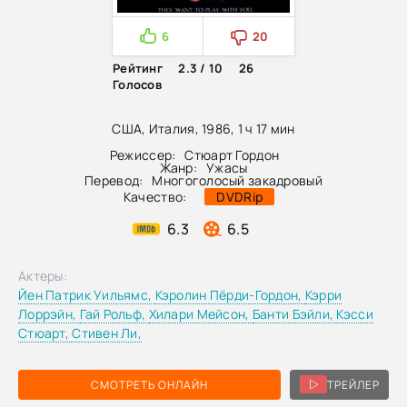
6
20
Рейтинг
2.3 / 10
26
Голосов
США, Италия, 1986, 1 ч 17 мин
Режиссер:
Стюарт Гордон
Жанр:
Ужасы
Перевод:
Многоголосый закадровый
Качество:
DVDRip
6.3
6.5
Актеры:
Йен Патрик Уильямс,
Кэролин Пёрди-Гордон,
Кэрри
Лоррэйн,
Гай Рольф,
Хилари Мейсон,
Банти Бэйли,
Кэсси
Стюарт,
Стивен Ли,
СМОТРЕТЬ ОНЛАЙН
ТРЕЙЛЕР