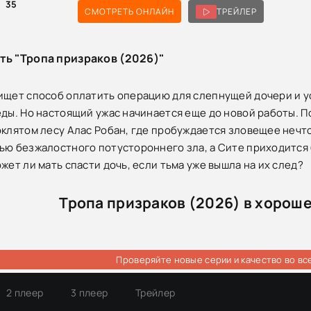
35
СМОТРЕТЬ ОНЛАЙН
ТРЕЙЛЕР
ть "Тропа призраков (2026)"
ищет способ оплатить операцию для слепнущей дочери и ус
еды. Но настоящий ужас начинается еще до новой работы. П
оклятом лесу Алас Робан, где пробуждается зловещее нечто
ью безжалостного потустороннего зла, а Сите приходится б
жет ли мать спасти дочь, если тьма уже вышла на их след?
Тропа призраков (2026) в хорош
Проверяйте новые серии и качество во вс
2 плеер
3 плеер
Трейлер