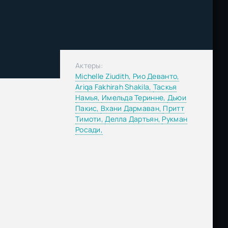
Актеры:
Michelle Ziudith,
Рио Деванто,
Ariqa Fakhirah Shakila,
Таскья
Намья,
Имельда Теринне,
Дьюи
Пакис,
Вхани Дармаван,
Притт
Тимоти,
Делла Дартьян,
Рукман
Росади,