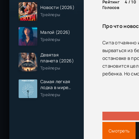
Рейтинг
4 / 10
Новости (2026)
Голосов
Трейлеры
Про что новос
Малой (2026)
Трейлеры
Сита отчаянно 
вырваться из б
Девятая
остановке в пр
планета (2026)
становится цел
Трейлеры
ребенка. Но смо
Самая легкая
лодка в мире
(2026)
Трейлеры
Смотреть