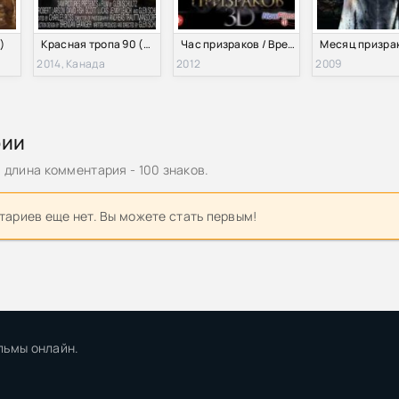
)
Красная тропа 90 (2014)
Час призраков / Время призраков (2012)
2014, Канада
2012
2009
рии
длина комментария - 100 знаков.
ариев еще нет. Вы можете стать первым!
льмы онлайн.