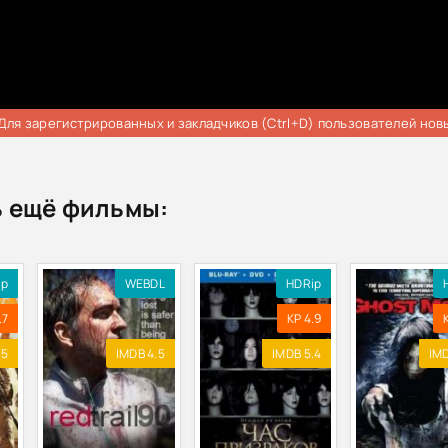
Для зарегистрированных и закладчиков (Ctrl+D) пользователей нов
 ещё фильмы:
ip
WEBDL
HDRip
.7
KP 4.9
.5
IMDB 4.5
IMDB 5.4
IMD