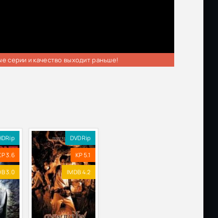
ые серии и качество выходит раньше!
HDRip
DVDRip
KP 3.6
KP 5.1
B 3.0
IMDB 4.2