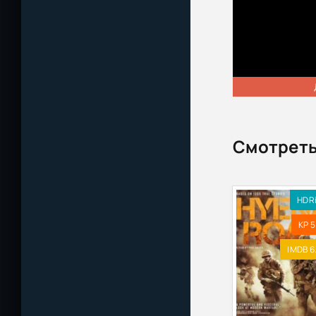
Смотреть
HDR
KP 5
IMDB 6