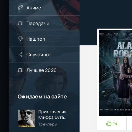
Аниме
Передачи
Наш топ
Случайное
Лучшее 2026
Ожидаем на сайте
Приключения
Клиффа Бута
(2026)
14
Трейлеры