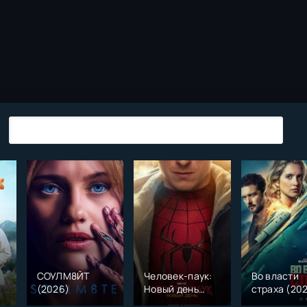
СОУЛМ8ЙТ
Человек-паук:
Во власти
(2026)
Новый день
страха (20
)
(2026)