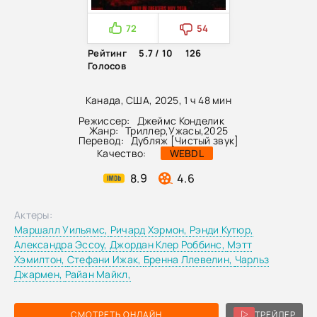
72
54
Рейтинг
5.7 / 10
126
Голосов
Канада, США, 2025, 1 ч 48 мин
Режиссер:
Джеймс Конделик
Жанр:
Триллер
,
Ужасы
,
2025
Перевод:
Дубляж [Чистый звук]
Качество:
WEBDL
8.9
4.6
Актеры:
Маршалл Уильямс,
Ричард Хэрмон,
Рэнди Кутюр,
Александра Эссоу,
Джордан Клер Роббинс,
Мэтт
Хэмилтон,
Стефани Ижак,
Бренна Ллевелин,
Чарльз
Джармен,
Райан Майкл,
СМОТРЕТЬ ОНЛАЙН
ТРЕЙЛЕР