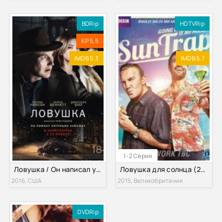
BDRip
HDTVRip
KP 5.5
IMDB 5.3
IMDB 5.7
1-2 Серия
Ловушка / Он написал убийство (2016)
Ловушка для солнца (2015)
2016, США
2015, Великобритания
DVDRip