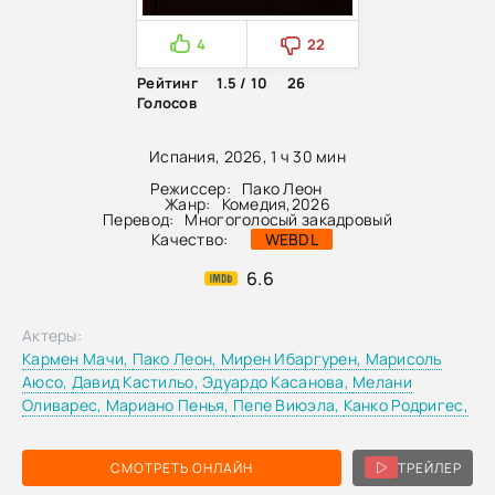
4
22
Рейтинг
1.5 / 10
26
Голосов
Испания, 2026, 1 ч 30 мин
Режиссер:
Пако Леон
Жанр:
Комедия
,
2026
Перевод:
Многоголосый закадровый
Качество:
WEBDL
6.6
Актеры:
Кармен Мачи,
Пако Леон,
Мирен Ибаргурен,
Марисоль
Аюсо,
Давид Кастильо,
Эдуардо Касанова,
Мелани
Оливарес,
Мариано Пенья,
Пепе Виюэла,
Канко Родригес,
СМОТРЕТЬ ОНЛАЙН
ТРЕЙЛЕР