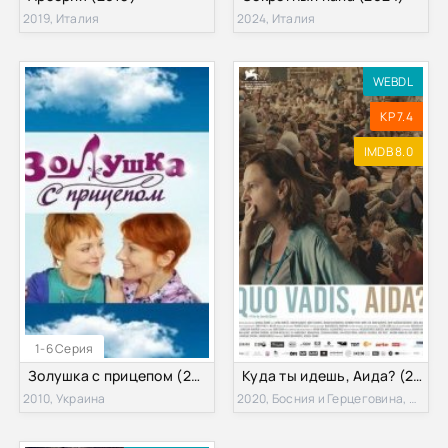
2019, Италия
2024, Италия
WEBDL
KP 7.4
IMDB 8.0
1-6 Серия
Золушка с прицепом (2010)
Куда ты идешь, Аида? (2020)
2010, Украина
2020, Босния и Герцеговина, Австрия, Румыния, Нидерланды, Германия, Польша, Франция, Норвегия, Турция