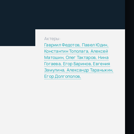
Актеры:
Гавриил Федотов,
Павел Юдин,
Константин Тополага,
Алексей
Матошин,
Олег Тактаров,
Нина
Гогаева,
Егор Баринов,
Евгения
Замулина,
Александр Тараньжин,
Егор Долгополов,