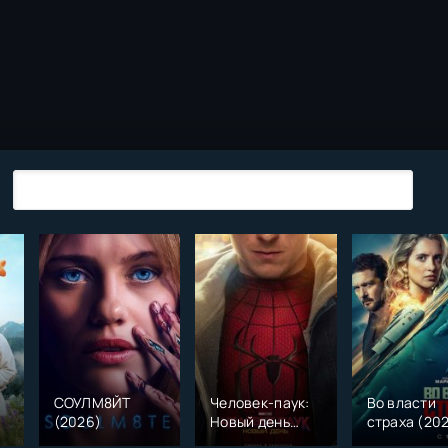
СОУЛМ8ЙТ
Человек-паук:
Во власти
(2026)
Новый день
страха (20
)
(2026)