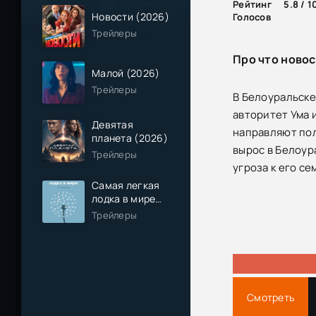
Рейтинг
5.8 / 1
Новости (2026)
Голосов
Трейлеры
Про что новос
Малой (2026)
Трейлеры
В Белоуральске
авторитет Ума 
Девятая
направляют пол
планета (2026)
вырос в Белоура
Трейлеры
угроза к его с
Самая легкая
лодка в мире
(2026)
Трейлеры
Смотреть