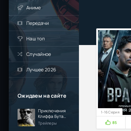
Аниме
Передачи
Наш топ
Случайное
Лучшее 2026
Ожидаем на сайте
Приключения
1-16 Серия
Клиффа Бута
(2026)
85
Трейлеры