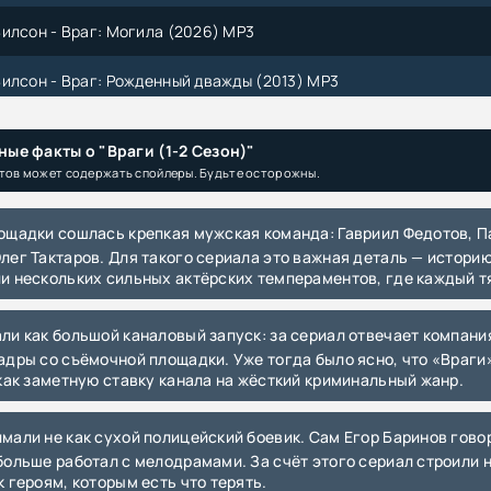
илсон - Враг: Могила (2026) MP3
илсон - Враг: Рожденный дважды (2013) MP3
026) WEB-DLRip-AVC от Generalfilm | КПК
ые факты о "Враги (1-2 Сезон)"
тов может содержать спойлеры. Будьте осторожны.
2026) WEB-DLRip-AVC от DoMiNo & селезень
2026) WEB-DLRip от ExKinoRay
лег Тактаров. Для такого сериала это важная деталь — историю 
2026) WEB-DL 1080p от ExKinoRay
и нескольких сильных актёрских темпераментов, где каждый тя
Enemy Within (2016) WEB-DL 1080p | P
адры со съёмочной площадки. Уже тогда было ясно, что «Враги
 Enemy at the Gates (2001) UHD BDRip 2160p | HDR10 | D, P, P2, A
 как заметную ставку канала на жёсткий криминальный жанр.
расследование: Тайный враг [S09] (2026) WEB-DL 1080p
больше работал с мелодрамами. За счёт этого сериал строили н
An Enemy Within (2025) BDRip 720p от DoMiNo & селезень | L |
к героям, которым есть что терять.