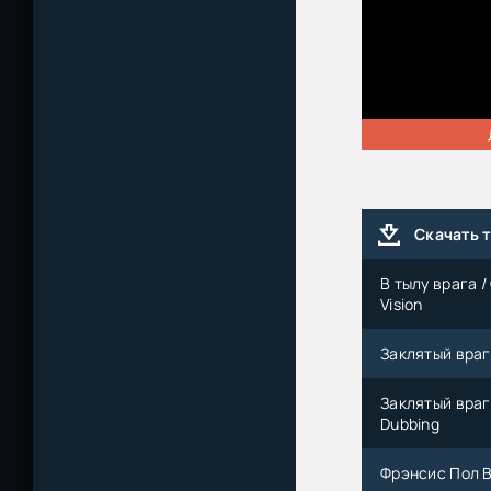
Скачать 
В тылу врага /
Vision
Заклятый враг 
Заклятый враг 
Dubbing
Фрэнсис Пол В