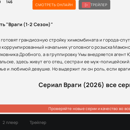
0
146
СМОТРЕТЬ ОНЛАЙН
ТРЕЙЛЕР
ть "Враги (1-2 Сезон)"
 готовят грандиозную стройку химкомбината и города-спут
и коррумпированный начальник уголовного розыска Мамоно
ковника Дробного, а в группировку Умы внедряется агент 
льске, здесь живут его отец, сестра и ее муж-полицейский.
емье и любимой девушке. Но выдержит ли он роль, если враг
Сериал Враги (2026) все се
Проверяйте новые серии и качество во вс
2 плеер
Трейлер