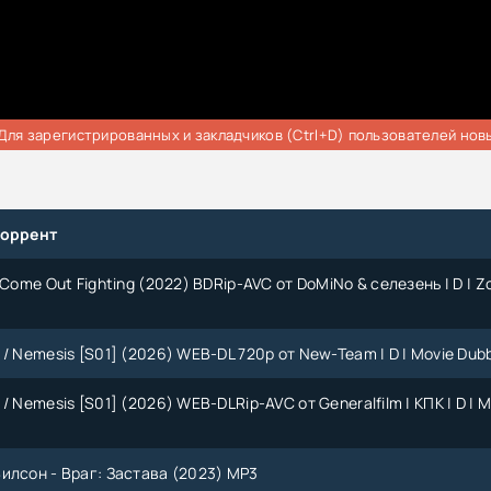
Для зарегистрированных и закладчиков (Ctrl+D) пользователей нов
торрент
 Come Out Fighting (2022) BDRip-AVC от DoMiNo & селезень | D | Z
/ Nemesis [S01] (2026) WEB-DL 720p от New-Team | D | Movie Dub
/ Nemesis [S01] (2026) WEB-DLRip-AVC от Generalfilm | КПК | D | M
илсон - Враг: Застава (2023) MP3