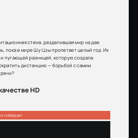
итационная стена, разделившая мир на две
нь, пока в мире Шу Цзы пролетает целый год. Их
 и пугающей разницей, которую создала
сократить дистанцию — борьбой с самим
тречи?
качестве HD
ех плеерах!