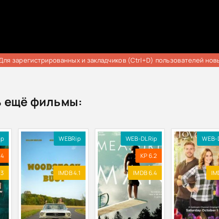
Для зарегистрированных и закладчиков (Ctrl+D) пользователей нов
 ещё фильмы:
ip
WEBRip
WEB-DLRip
WEB-
.4
KP 6.2
.3
IMDB 4.1
IMDB 6.4
IM