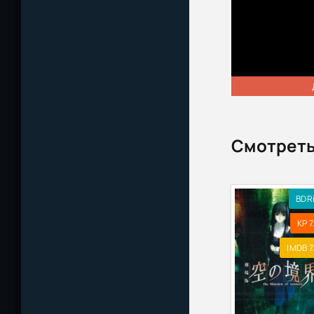
Смотреть
BDR
KP 7
IMDB 7