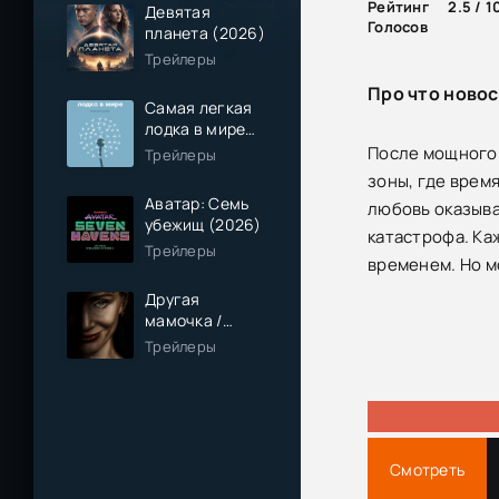
Рейтинг
2.5 / 1
Девятая
Голосов
планета (2026)
Трейлеры
Про что новос
Самая легкая
лодка в мире
(2026)
После мощного 
Трейлеры
зоны, где время
Аватар: Семь
любовь оказыва
убежищ (2026)
катастрофа. Ка
Трейлеры
временем. Но м
Другая
мамочка /
Чужая мама
Трейлеры
(2026)
Смотреть