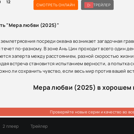
0
12
СМОТРЕТЬ ОНЛАЙН
ТРЕЙЛЕР
ть "Мера любви (2025)"
землетрясения посреди океана возникает загадочная грав
 течет по-разному. В зоне Ань Цин проходит всего один де
ется заперта между расстоянием, разной скоростью жизни
ждая встреча становится испытанием верности, а попытка 
ожно ли сохранить чувство, если весь мир против вашей вс
Мера любви (2025) в хорошем 
Проверяйте новые серии и качество во вс
2 плеер
Трейлер