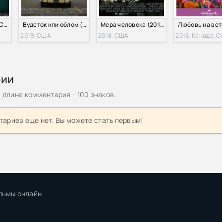
Граница пустоты: Сад грешников. Фильм третий (2008)
Вудсток или облом (2019)
Мера человека (2018)
2019, США
2018, США
2016, Канада, 
рии
длина комментария - 100 знаков.
ариев еще нет. Вы можете стать первым!
льмы онлайн.