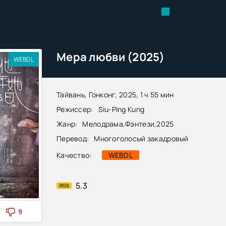
Мера любви (2025)
WEBDL
Тайвань, Гонконг, 2025, 1 ч 55 мин
Режиссер:
Siu-Ping Kung
Жанр:
Мелодрама
,
Фэнтези
,
2025
Перевод:
Многоголосый закадровый
Качество:
WEBDL
5.3
9