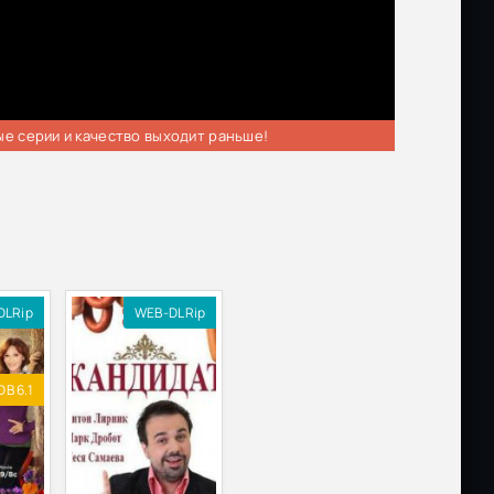
ые серии и качество выходит раньше!
DLRip
WEB-DLRip
DB 6.1