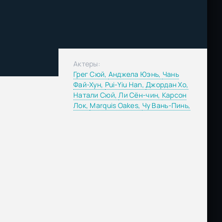
Актеры:
Грег Сюй,
Анджела Юэнь,
Чань
Фай-Хун,
Pui-Yiu Han,
Джордан Хо,
Натали Сюй,
Ли Сён-чин,
Карсон
Лок,
Marquis Oakes,
Чу Вань-Пинь,