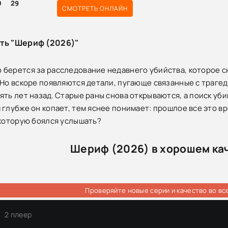
0
29
СМОТРЕТЬ ОНЛАЙН
сть "Шериф (2026)"
берется за расследование недавнего убийства, которое с
 Но вскоре появляются детали, пугающе связанные с траге
ять лет назад. Старые раны снова открываются, а поиск у
 глубже он копает, тем яснее понимает: прошлое все это вр
 которую боялся услышать?
Шериф (2026) в хорошем ка
Проверяйте новые серии и качество во вс
2 плеер