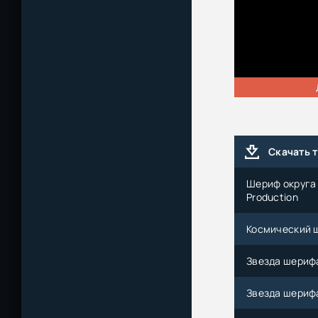
Скачать 
Шериф округа /
Production
Космический ше
Звезда шерифа 
Звезда шерифа