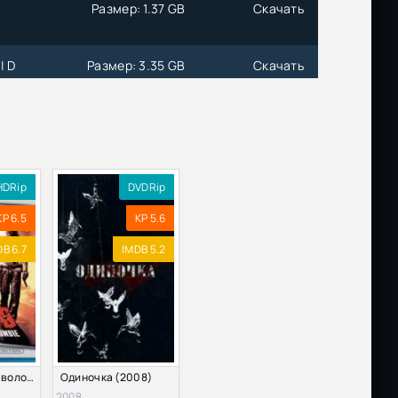
Размер: 1.37 GB
Скачать
| D
Размер: 3.35 GB
Скачать
Размер: 390.98 MB
Скачать
Размер: 1.46 GB
Скачать
Размер: 266.74 MB
Скачать
HDRip
DVDRip
KP 6.5
KP 5.6
Размер: 6.86 GB
Скачать
B 6.7
IMDB 5.2
Размер: 3.19 GB
Скачать
olby
Размер: 75.89 GB
Скачать
Размер: 3.51 GB
Скачать
Изгнанные дьяволом (2005)
Одиночка (2008)
2008