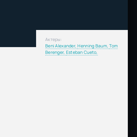
Актеры:
Beni Alexander,
Henning Baum,
Tom
Berenger,
Esteban Cueto,