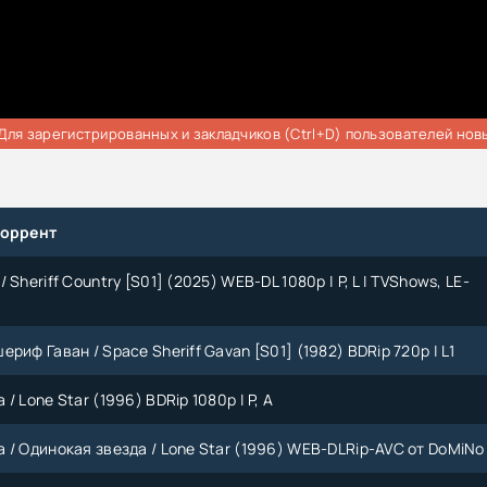
Для зарегистрированных и закладчиков (Ctrl+D) пользователей нов
торрент
 Sheriff Country [S01] (2025) WEB-DL 1080p | P, L | TVShows, LE-
риф Гаван / Space Sheriff Gavan [S01] (1982) BDRip 720p | L1
/ Lone Star (1996) BDRip 1080p | P, A
 / Одинокая звезда / Lone Star (1996) WEB-DLRip-AVC от DoMiNo 