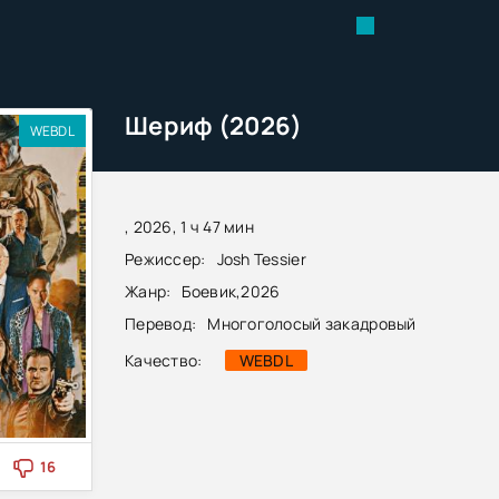
Шериф (2026)
WEBDL
, 2026, 1 ч 47 мин
Режиссер:
Josh Tessier
Жанр:
Боевик
,
2026
Перевод:
Многоголосый закадровый
Качество:
WEBDL
16