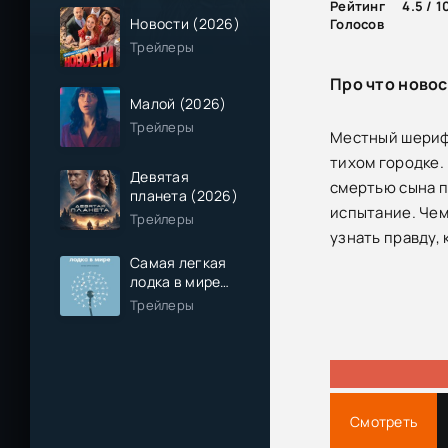
Рейтинг
4.5 / 1
Новости (2026)
Голосов
Трейлеры
Про что ново
Малой (2026)
Трейлеры
Местный шериф 
тихом городке.
Девятая
смертью сына п
планета (2026)
испытание. Чем
Трейлеры
узнать правду,
Самая легкая
лодка в мире
(2026)
Трейлеры
Смотреть