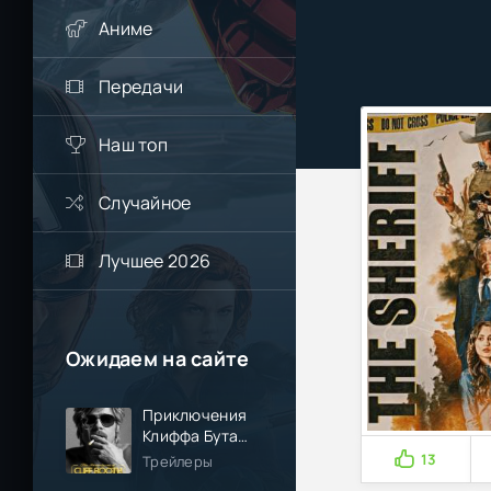
Аниме
Передачи
Наш топ
Случайное
Лучшее 2026
Ожидаем на сайте
Приключения
Клиффа Бута
(2026)
13
Трейлеры