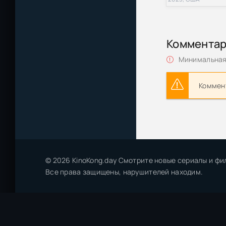
Шериф - Джул
Шериф - Леге
Коммента
Шериф - Шери
Минимальная 
Константин Те
Коммент
Шериф - Колле
Шериф / Cherif
Шериф / Cherif
© 2026 KinoKong.day Смотрите новые сериалы и фи
Гроб для шериф
Все права защищены, нарушителей находим.
Шериф округа /
20) TVShows, 
Шериф Сломанн