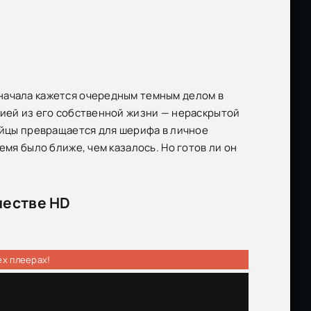
начала кажется очередным темным делом в
дией из его собственной жизни — нераскрытой
бийцы превращается для шерифа в личное
емя было ближе, чем казалось. Но готов ли он
честве HD
ех плеерах!