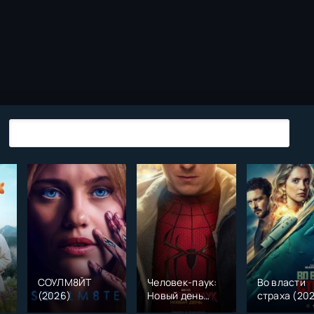
СОУЛМ8ЙТ
Человек-паук:
Во власти
(2026)
Новый день
страха (20
)
(2026)