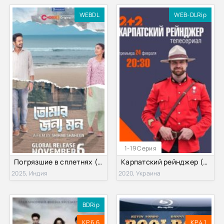
WEBDL
WEB-DLRip
1-19 Серия
Погрязшие в сплетнях (2025)
Карпатский рейнджер (2020)
2025, Индия
2020, Украина
BDRip
KP 6.6
KP 4.1