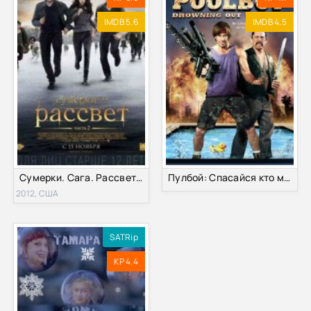
IMDB 5.6
IMDB 4.5
Сумерки. Сага. Рассвет: Часть 2 (2012)
Пулбой: Спасайся кто может (2011) Онлайн
2012, США
SATRip
KP 4.4