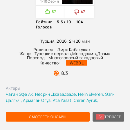
1-10 Серия
57
47
Рейтинг
5.5 / 10
104
Голосов
Турция, 2026, 2 ч 20 мин
Режиссер:
Эмре Кабакушак
Жанр:
Турецкие сериалы
,
Мелодрамы
,
Драма
Перевод:
Многоголосый закадровый
Качество:
WEBDL
8.3
Актеры:
Чаган Эфе Ак,
Несрин Джавадзаде,
Helin Elveren,
Эзги
Далгыч,
Армаган Огуз,
Ata Yasat,
Ceren Ayruk,
СМОТРЕТЬ ОНЛАЙН
ТРЕЙЛЕР