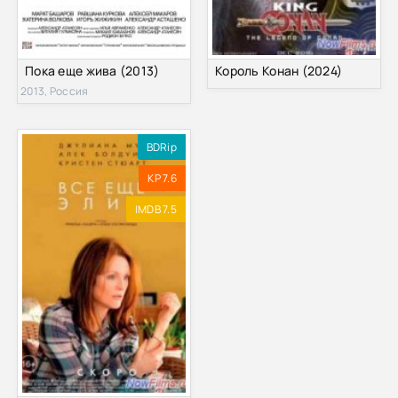
Пока еще жива (2013)
Король Конан (2024)
2013, Россия
BDRip
KP 7.6
IMDB 7.5