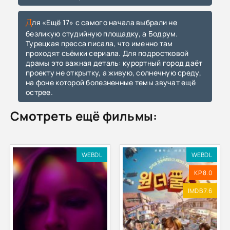
Для «Ещё 17» с самого начала выбрали не
безликую студийную площадку, а Бодрум.
Турецкая пресса писала, что именно там
проходят съёмки сериала. Для подростковой
драмы это важная деталь: курортный город даёт
проекту не открытку, а живую, солнечную среду,
на фоне которой болезненные темы звучат ещё
острее.
Смотреть ещё фильмы:
WEBDL
WEBDL
KP 8.0
IMDB 7.6