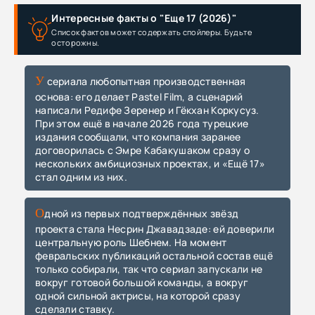
Интересные факты о "Еще 17 (2026)"
Список фактов может содержать спойлеры. Будьте
осторожны.
У сериала любопытная производственная
основа: его делает Pastel Film, а сценарий
написали Редифе Зеренер и Гёкхан Коркусуз.
При этом ещё в начале 2026 года турецкие
издания сообщали, что компания заранее
договорилась с Эмре Кабакушаком сразу о
нескольких амбициозных проектах, и «Ещё 17»
стал одним из них.
Одной из первых подтверждённых звёзд
проекта стала Несрин Джавадзаде: ей доверили
центральную роль Шебнем. На момент
февральских публикаций остальной состав ещё
только собирали, так что сериал запускали не
вокруг готовой большой команды, а вокруг
одной сильной актрисы, на которой сразу
сделали ставку.