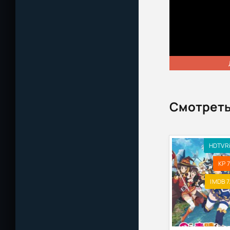
Смотреть
HDTVR
KP 7
IMDB 7