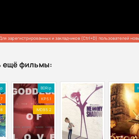
Для зарегистрированных и закладчиков (Ctrl+D) пользователей нов
 ещё фильмы:
ip
BDRip
.7
KP 5.1
.8
IMDB 5.2