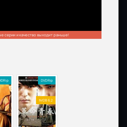
ые серии и качество выходит раньше!
HDRip
DVDRip
IMDB 6.2