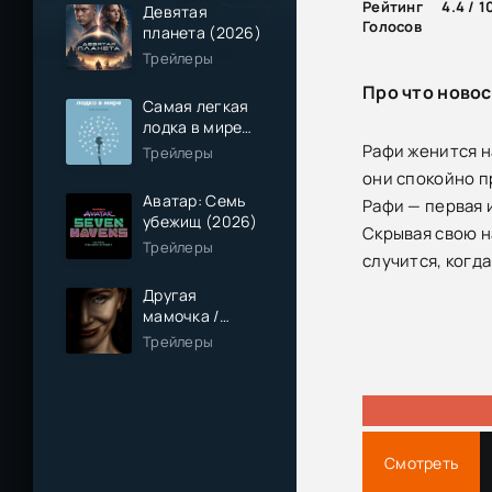
Рейтинг
4.4 / 1
Девятая
Голосов
планета (2026)
Трейлеры
Про что новос
Самая легкая
лодка в мире
(2026)
Рафи женится н
Трейлеры
они спокойно пр
Аватар: Семь
Рафи — первая 
убежищ (2026)
Скрывая свою н
Трейлеры
случится, когда
Другая
мамочка /
Чужая мама
Трейлеры
(2026)
Смотреть