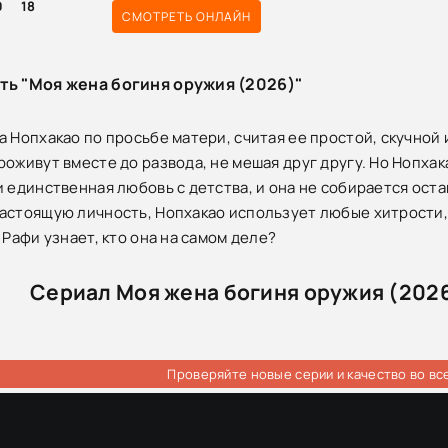
0
18
СМОТРЕТЬ ОНЛАЙН
ть "Моя жена богиня оружия (2026)"
а Нопхакао по просьбе матери, считая ее простой, скучной 
оживут вместе до развода, не мешая друг другу. Но Нопхака
и единственная любовь с детства, и она не собирается оста
астоящую личность, Нопхакао использует любые хитрости, 
 Рафи узнает, кто она на самом деле?
Сериал Моя жена богиня оружия (2026
Проверяйте новые серии и качество во вс