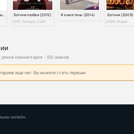
Этот замечательный мир! / Богиня, благословляет этот замечательный мир! (2017) 1-2 сезон
Богиня любви (2015)
Я и моя тень (2014)
Богиня (2009)
2015, Канада, США
2009, Индия
рии
длина комментария - 100 знаков.
ариев еще нет. Вы можете стать первым!
льмы онлайн.