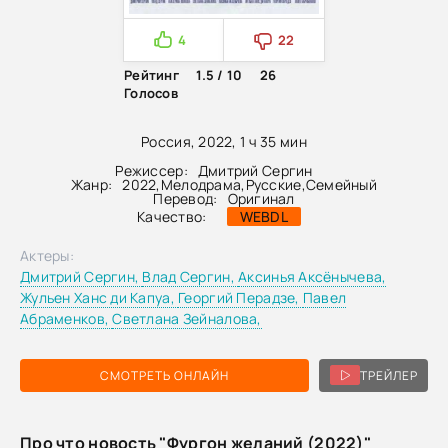
4
22
Рейтинг
1.5 / 10
26
Голосов
Россия, 2022, 1 ч 35 мин
Режиссер:
Дмитрий Сергин
Жанр:
2022
,
Мелодрама
,
Русские
,
Семейный
Перевод:
Оригинал
Качество:
WEBDL
Актеры:
Дмитрий Сергин,
Влад Сергин,
Аксинья Аксёнычева,
Жульен Ханс ди Капуа,
Георгий Перадзе,
Павел
Абраменков,
Светлана Зейналова,
СМОТРЕТЬ ОНЛАЙН
ТРЕЙЛЕР
Про что новость "Фургон желаний (2022)"