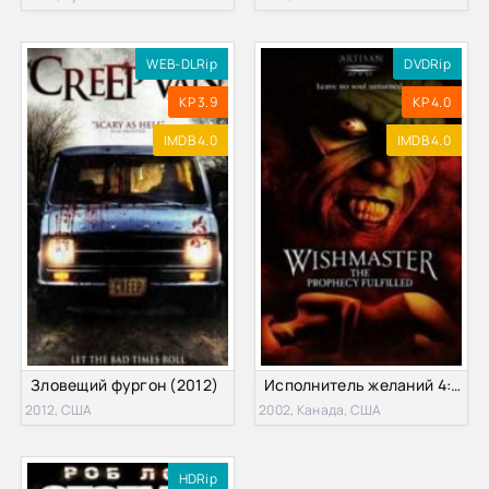
WEB-DLRip
DVDRip
KP 3.9
KP 4.0
IMDB 4.0
IMDB 4.0
Зловещий фургон (2012)
Исполнитель желаний 4: Пророчество сбылось (2002)
2012, США
2002, Канада, США
HDRip