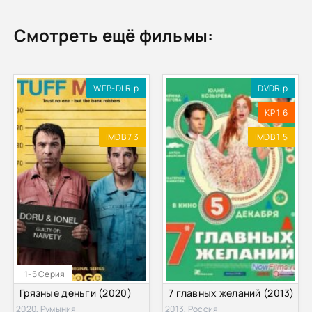
Смотреть ещё фильмы:
WEB-DLRip
DVDRip
KP 1.6
IMDB 7.3
IMDB 1.5
1-5 Серия
Грязные деньги (2020)
7 главных желаний (2013)
2020, Румыния
2013, Россия