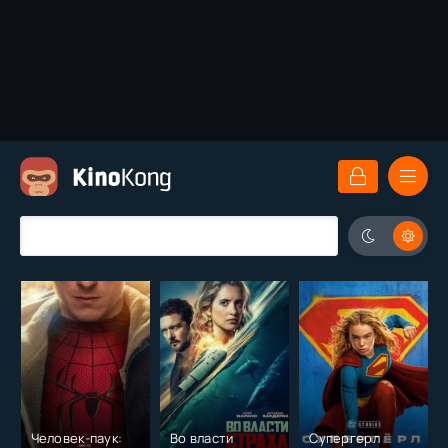
Человек-паук:
Во власти
Супергерл