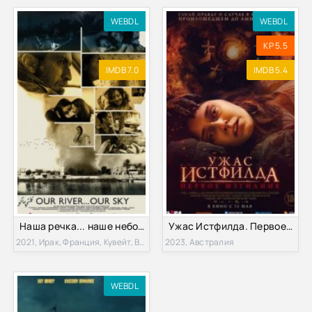
WEBDL
WEBDL
KP 5.5
IMDB 7.0
IMDB 5.4
Наша речка... наше небо (2021)
Ужас Истфилда. Первое изгнание (2023)
2021, Ирак, Франция, Кувейт, Великобритания, Германия, ОАЭ, Катар
2023, Австралия
WEBDL