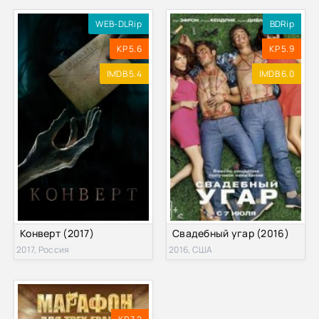
WEB-DLRip
BDRip
KP 5.6
KP 5.9
IMDB 5.4
IMDB 6.0
Конверт (2017)
Свадебный угар (2016)
2017, Россия
2016, США