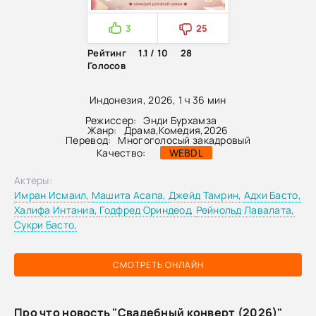
3
25
Рейтинг
1.1 / 10
28
Голосов
Индонезия, 2026, 1 ч 36 мин
Режиссер:
Энди Бурхамза
Жанр:
Драма
,
Комедия
,
2026
Перевод:
Многоголосый закадровый
Качество:
WEBDL
Актеры:
Имран Исмаил,
Машита Асапа,
Джейд Тамрин,
Адхи Басто,
Халифа Интаниа,
Годфред Ориндеод,
Рейнольд Лавалата,
Сукри Басто,
СМОТРЕТЬ ОНЛАЙН
Про что новость "Свадебный конверт (2026)"