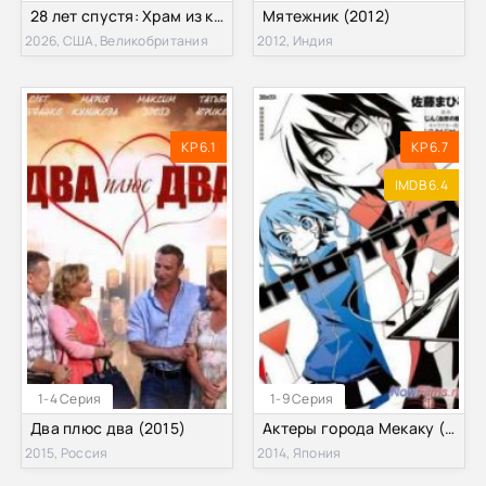
28 лет спустя: Храм из костей (2026)
Мятежник (2012)
2026, США, Великобритания
2012, Индия
KP 6.1
KP 6.7
IMDB 6.4
1-4 Серия
1-9 Серия
Два плюс два (2015)
Актеры города Мекаку (2014)
2015, Россия
2014, Япония