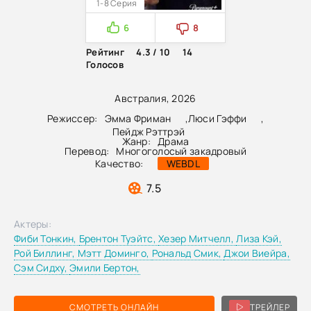
1-8 Серия
6
8
Рейтинг
4.3 / 10
14
Голосов
Австралия, 2026
Режиссер:
Эмма Фриман
,
Люси Гэффи
,
Пейдж Рэттрэй
Жанр:
Драма
Перевод:
Многоголосый закадровый
Качество:
WEBDL
7.5
Актеры:
Фиби Тонкин,
Брентон Туэйтс,
Хезер Митчелл,
Лиза Кэй,
Рой Биллинг,
Мэтт Доминго,
Рональд Смик,
Джои Виейра,
Сэм Сидху,
Эмили Бертон,
СМОТРЕТЬ ОНЛАЙН
ТРЕЙЛЕР