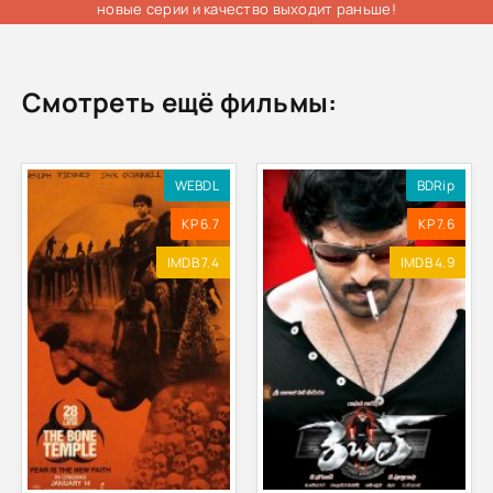
новые серии и качество выходит раньше!
Смотреть ещё фильмы:
WEBDL
BDRip
KP 6.7
KP 7.6
IMDB 7.4
IMDB 4.9