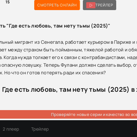
0
15
СМОТРЕТЬ ОНЛАЙН
ТРЕЙЛЕР
ть "Где есть любовь, там нету тьмы (2025)"
льный мигрант из Сенегала, работает курьером в Париже и 
вет между страхом быть пойманным, тяжелой работой и обя
. Когда нужда толкает его к связи с контрабандистами, на
 опасную ловушку. Теперь Фулани должен сделать выбор, от 
. Но что он готов потерять ради их спасения?
Где есть любовь, там нету тьмы (2025) 
Проверяйте новые серии и качество во вс
2 плеер
Трейлер