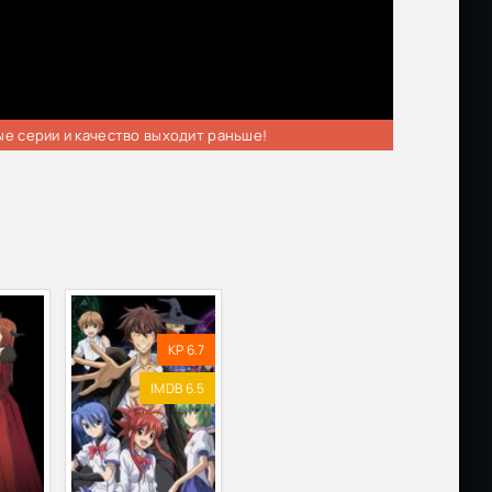
ые серии и качество выходит раньше!
KP 6.7
IMDB 6.5