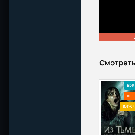
Смотреть
BDR
KP 5
IMDB 5