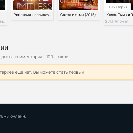
1-12 Серия
Рецензия к сериалу "Области тьмы"
Света и тьмы (2015)
2015, Великобритания, США, Ирландия
2013, Япония
рии
длина комментария - 100 знаков.
ариев еще нет. Вы можете стать первым!
льмы онлайн.