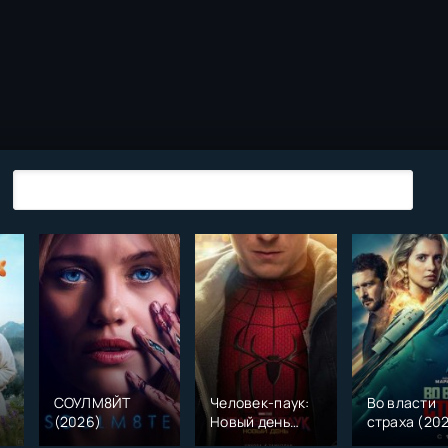
СОУЛМ8ЙТ
Человек-паук:
Во власти
(2026)
Новый день
страха (20
)
(2026)