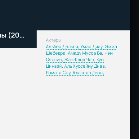
Где есть любовь, там нету тьмы (2025)
Актеры:
Альбер Дельпи,
Умар Диау,
Эмма
Шебедра,
Амаду Мусса Ба,
Чэн
Сяосин,
Жан-Клод Чан,
Кун
Цинвэй,
Аль Хуссейну Диав,
Рамата Соу,
Алассан Диав,