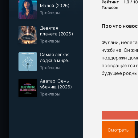
Рейтинг
1.3 / 1
Малой (2026)
Голосов
Трейлеры
Про что новос
Девятая
планета (2026)
Трейлеры
Фулани, нелега
чужбине. Он жи
Самая легкая
поддержки дома
лодка в мире
превращается в
(2026)
Трейлеры
будущее родных
Аватар: Семь
убежищ (2026)
Трейлеры
Смотреть