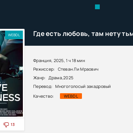
WEBDL
Франция, 2025, 1 ч 18 мин
Режиссер:
Стеван Ли Мраович
Жанр:
Драма
,
2025
Перевод:
Многоголосый закадровый
Качество:
WEBDL
13