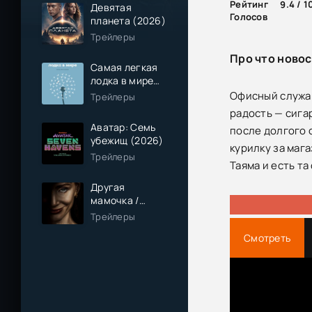
Рейтинг
9.4 / 1
Девятая
Голосов
планета (2026)
Трейлеры
Про что новос
Самая легкая
лодка в мире
(2026)
Офисный служащ
Трейлеры
радость — сига
Аватар: Семь
после долгого 
убежищ (2026)
курилку за маг
Трейлеры
Таяма и есть та
Другая
мамочка /
Чужая мама
Трейлеры
(2026)
Смотреть