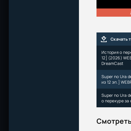
Скачать 
История о пере
12] (2026) WEB
DreamCast
Super no Ura d
из 12 эп.] WEB
Super no Ura d
о перекуре за
Смотреть