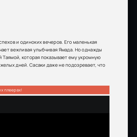
спехов и одиноких вечеров. Его маленькая
ечает вежливая улыбчивая Ямада. Но однажды
ой Таямой, которая показывает ему укромную
желых дней. Сасаки даже не подозревает, что
ех плеерах!