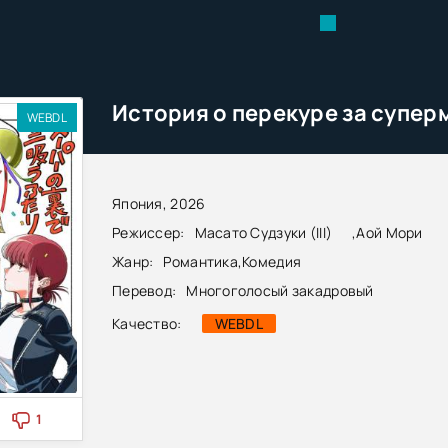
WEBDL
Япония, 2026
Режиссер:
Масато Судзуки (III)
,
Аой Мори
Жанр:
Романтика
,
Комедия
Перевод:
Многоголосый закадровый
Качество:
WEBDL
1