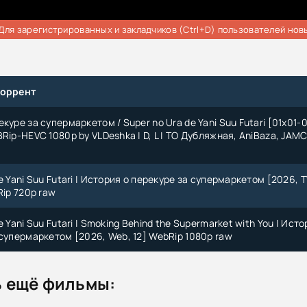
Для зарегистрированных и закладчиков (Ctrl+D) пользователей нов
торрент
куре за супермаркетом / Super no Ura de Yani Suu Futari [01x01-0
Rip-HEVC 1080p by VLDeshka | D, L | ТО Дубляжная, AniBaza, JAMC
e Yani Suu Futari | История о перекуре за супермаркетом [2026, T
Rip 720p raw
e Yani Suu Futari | Smoking Behind the Supermarket with You | Ист
 супермаркетом [2026, Web, 12] WebRip 1080p raw
 ещё фильмы: