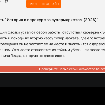
0
17
СМОТРЕТЬ ОНЛАЙН
ть "История о перекуре за супермаркетом (2026)"
ий Сасаки устал от серой работы, отсутствия карьерных у
реты и походы во вторую кассу супермаркета, где его встр
совещания он не застает ее на месте и знакомится с дерзк
азином. Это место становится их тайным убежищем после тя
 самая Ямада, которую он давно ищет.
Проверяйте новые серии и качество во вс