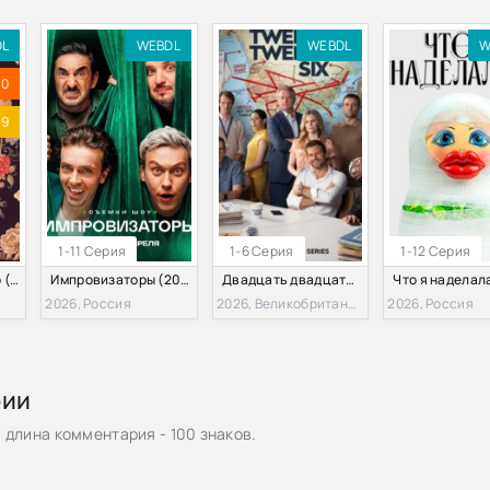
DL
WEBDL
WEBDL
W
.0
.9
1-11 Серия
1-6 Серия
1-12 Серия
Дивный новый мир (2026)
Импровизаторы (2026)
Двадцать двадцать шесть (2026)
2026, Россия
2026, Великобритания
2026, Россия
рии
длина комментария - 100 знаков.