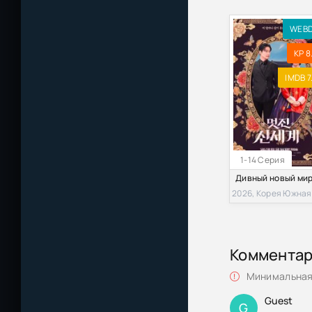
WEB
KP 8
IMDB 7
1-14 Серия
2026, Корея Южная
Коммента
Минимальная 
Guest
G