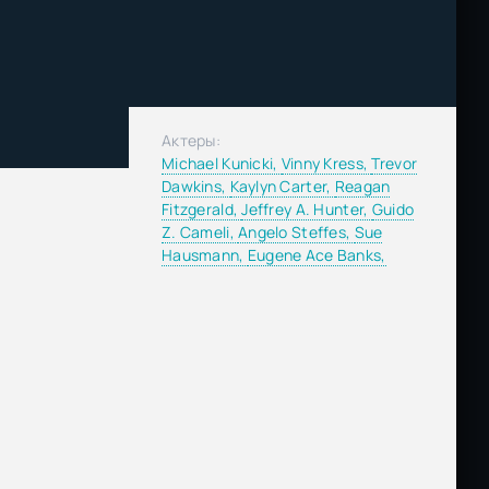
Актеры:
Michael Kunicki,
Vinny Kress,
Trevor
Dawkins,
Kaylyn Carter,
Reagan
Fitzgerald,
Jeffrey A. Hunter,
Guido
Z. Cameli,
Angelo Steffes,
Sue
Hausmann,
Eugene Ace Banks,