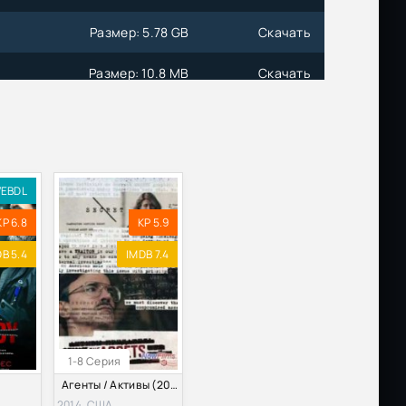
Размер: 5.78 GB
Скачать
Размер: 10.8 MB
Скачать
юбых
Размер: 222 MB
Скачать
з
Размер: 1.62 MB
Скачать
EBDL
KP 6.8
KP 5.9
Размер: 196 MB
Скачать
B 5.4
IMDB 7.4
Размер: 10.5 MB
Скачать
я
Размер: 107 MB
Скачать
1-8 Серия
Агенты / Активы (2014) Все Серии
2014, США