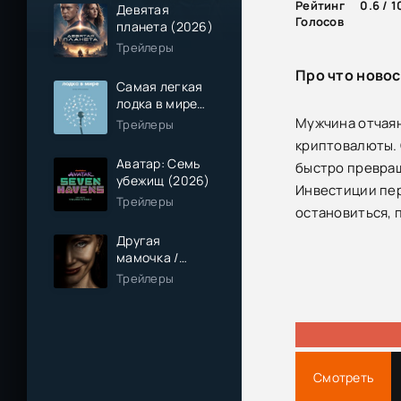
Рейтинг
0.6 / 1
Девятая
Голосов
планета (2026)
Трейлеры
Про что ново
Самая легкая
лодка в мире
(2026)
Мужчина отчаян
Трейлеры
криптовалюты. 
Аватар: Семь
быстро превращ
убежищ (2026)
Инвестиции пер
Трейлеры
остановиться, 
Другая
мамочка /
Чужая мама
Трейлеры
(2026)
Смотреть