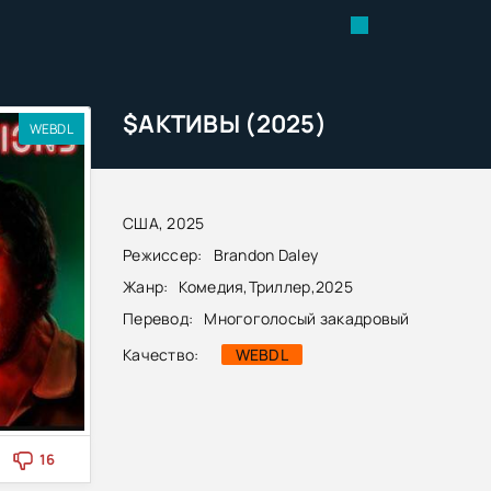
$АКТИВЫ (2025)
WEBDL
США, 2025
Режиссер:
Brandon Daley
Жанр:
Комедия
,
Триллер
,
2025
Перевод:
Многоголосый закадровый
Качество:
WEBDL
16