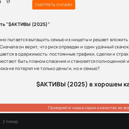
0
17
СМОТРЕТЬ ОНЛАЙН
сть "$АКТИВЫ (2025)"
но пытается вытащить семью из нищеты и решает вложить
Сначала он верит, что риск оправдан и один удачный скачок
ается в одержимость: постоянные графики, сделки и страх 
естают быть планом спасения и становятся полноценной и
пока не потерял не только деньги, но и семью?
$АКТИВЫ (2025) в хорошем к
Проверяйте новые серии и качество во вс
2 плеер