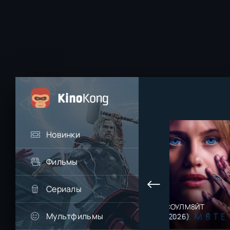
Новинки
Фильмы
Сериалы
Последний
СОУЛМ8ЙТ
Человек-паук:
Мультфильмы
богатырь.
(2026)
Новый день
Колобок (2026)
(2026)