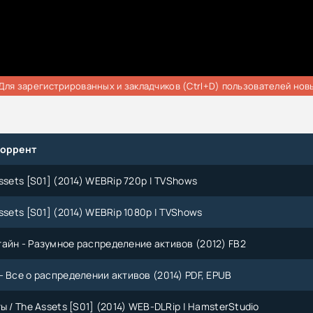
Для зарегистрированных и закладчиков (Ctrl+D) пользователей нов
торрент
ssets [S01] (2014) WEBRip 720p | TVShows
ssets [S01] (2014) WEBRip 1080p | TVShows
айн - Разумное распределение активов (2012) FB2
- Все о распределении активов (2014) PDF, EPUB
ы / The Assets [S01] (2014) WEB-DLRip | HamsterStudio