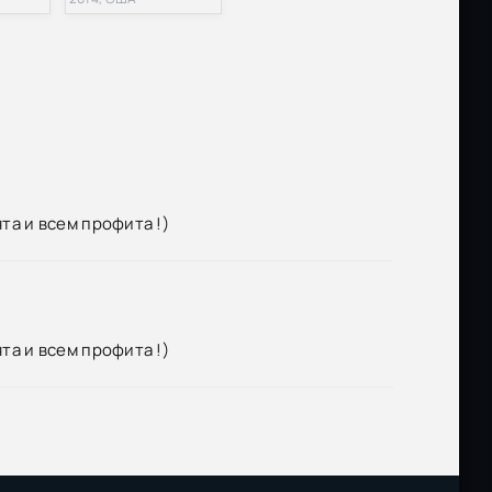
та и всем профита !)
та и всем профита !)