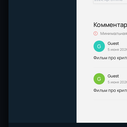
Коммента
Минимальная 
Guest
G
5 июня 202
Фильм про крипт
Guest
G
5 июня 202
Фильм про крипт