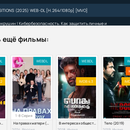
SITIONS (2025) WEB-DL [H.264/1080p] [MVO]
крушин | Кибербезопасность. Как защитить личные и
 цифровые активы (2022) [PDF]
 ещё фильмы:
ан | Инвестиционная оценка. Инструменты и методы оценки л
 [PDF, FB2, EPUB, MOBI]
Шалин Гупта | Сила в доверии. Как создать и не потерять один и
DL
WEBDL
WEBDL
W
нематериальных активов компании (2022) [FB2]
 и др. | Оценка стоимости активов и бизнеса (2022) [PDF]
.2
IMDB 4.3
IMD
лобальное распределение активов. Лучшие мировые
е стратегии (2021) [EPUB]
айн | Защита активов и страхование.Что предлагает Швейцари
1-8 Серия
(Не)везучие сёстры (2024)
На правах матери (2024)
В интересах общества (2018)
Тело (2019)
2024, Россия
2018, Индия
2019, Индия