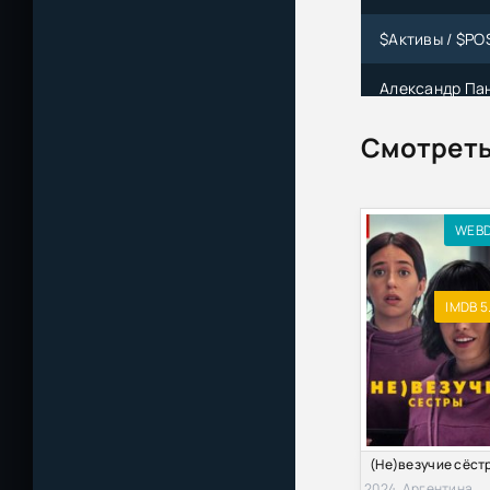
$Активы / $PO
Александр Пан
корпоративные
Смотреть
Асват Дамодар
активов (2011)
Сандра Сачер, 
WEB
самых важных 
М.А. Федотова
IMDB 5
Меб Фабер | Г
инвестиционны
Марко Гантенб
(2015) [PDF]
2024, Аргентина