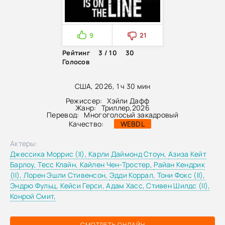
9
21
Рейтинг
3 / 10
30
Голосов
США, 2026, 1 ч 30 мин
Режиссер:
Хэйли Дафф
Жанр:
Триллер
,
2026
Перевод:
Многоголосый закадровый
Качество:
WEBDL
Актеры:
Джессика Моррис (II),
Карли Даймонд Стоун,
Азиза Кейт
Барлоу,
Тесс Клайн,
Кайлен Чен-Тростер,
Райан Кендрик
(II),
Лорен Эшли Стивенсон,
Эдди Коррал,
Тони Фокс (II),
Эндрю Фульц,
Кейси Герси,
Адам Хасс,
Стивен Шилдс (II),
Конрой Смит,
СМОТРЕТЬ ОНЛАЙН