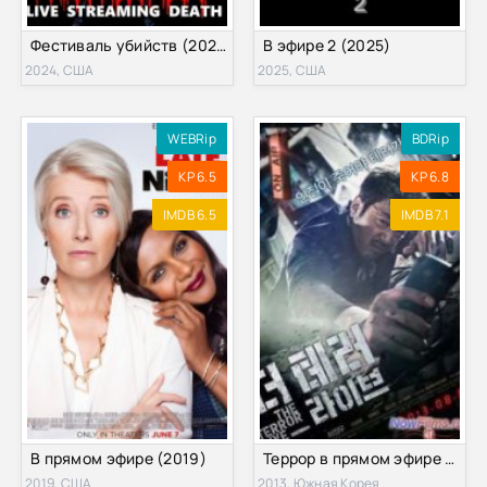
Фестиваль убийств (2024)
В эфире 2 (2025)
2024, США
2025, США
WEBRip
BDRip
KP 6.5
KP 6.8
IMDB 6.5
IMDB 7.1
В прямом эфире (2019)
Террор в прямом эфире / 90 минут террора (2013)
2019, США
2013, Южная Корея