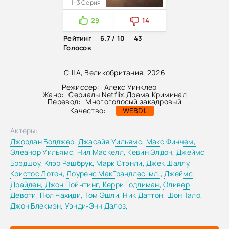
1-3 Серия
29
14
Рейтинг
6.7 / 10
43
Голосов
США, Великобритания, 2026
Режиссер:
Алекс Уинклер
Жанр:
Сериалы Netflix
,
Драма
,
Криминал
Перевод:
Многоголосый закадровый
Качество:
WEBDL
Актеры:
Джордан Болджер,
Джасайя Уильямс,
Макс Финчем,
Элеанор Уильямс,
Нил Маскелл,
Кевин Элдон,
Джеймс
Брэдшоу,
Клэр Рашбрук,
Марк Стэнли,
Джек Шаллу,
Кристос Лотон,
Лоуренс МакГрандлес-мл.,
Джеймс
Драйден,
Джон Пойнтинг,
Керри Годлиман,
Оливер
Девоти,
Пол Чахиди,
Том Эшли,
Ник Даттон,
Шон Тало,
Джон Блекмэн,
Уэнди-Энн Далоз,