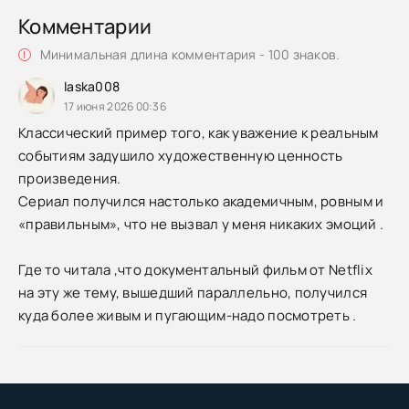
Комментарии
Минимальная длина комментария - 100 знаков.
laska008
17 июня 2026 00:36
Классический пример того, как уважение к реальным
событиям задушило художественную ценность
произведения.
Сериал получился настолько академичным, ровным и
«правильным», что не вызвал у меня никаких эмоций .
Где то читала ,что документальный фильм от Netflix
на эту же тему, вышедший параллельно, получился
куда более живым и пугающим-надо посмотреть .