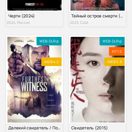
Черти (2024)
Тайный остров смерти (2023)
2024, Россия
2023, США
WEB-DLRip
WEB-DLRip
KP 7.0
IMDB 4.2
IMDB 5.9
Далекий свидетель / Последний свидетель (2017)
Свидетель (2015)