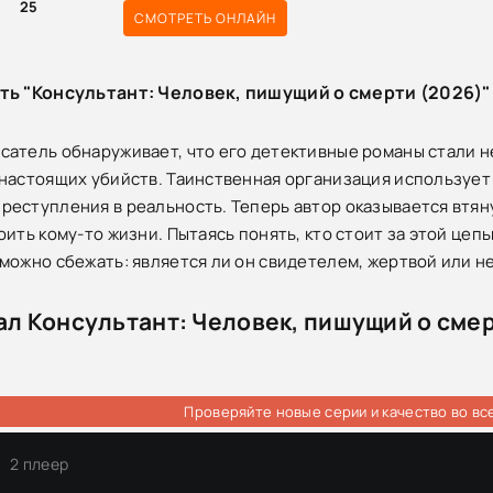
0
25
СМОТРЕТЬ ОНЛАЙН
ть "Консультант: Человек, пишущий о смерти (2026)"
атель обнаруживает, что его детективные романы стали н
настоящих убийств. Таинственная организация использует 
еступления в реальность. Теперь автор оказывается втяну
ить кому-то жизни. Пытаясь понять, кто стоит за этой цепь
можно сбежать: является ли он свидетелем, жертвой или 
л Консультант: Человек, пишущий о смер
Проверяйте новые серии и качество во вс
2 плеер