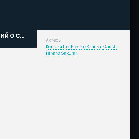
Консультант: Человек, пишущий о смерти (2026)
Актеры:
Kentarô Itô,
Fumino Kimura,
Gackt,
Hinako Sakurai,