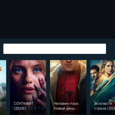
СОУЛМ8ЙТ
Человек-паук:
Во власти
(2026)
Новый день
страха (20
)
(2026)