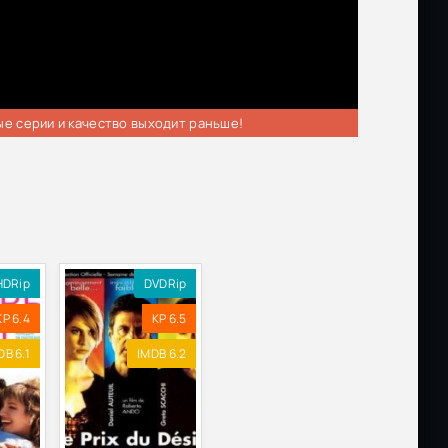
ые серии и качество выходит раньше!
HDRip
DVDRip
KP 6.4
KP 6.5
DB 6.1
IMDB 6.2