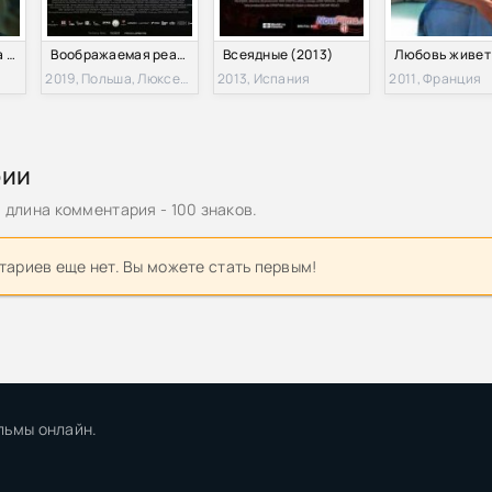
Неудачники: удача к несчастью (2025)
Воображаемая реальность (2019)
Всеядные (2013)
2019, Польша, Люксембург
2013, Испания
2011, Франция
рии
длина комментария - 100 знаков.
ариев еще нет. Вы можете стать первым!
льмы онлайн.