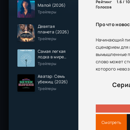
Рейтинг
1.6 / 1
Малой (2026)
Голосов
Трейлеры
Про что новос
Девятая
планета (2026)
Трейлеры
Начинающий пис
сценарием для 
Самая легкая
вымышленные пр
лодка в мире
слово может сто
(2026)
Трейлеры
которого невоз
Аватар: Семь
убежищ (2026)
Сериа
Трейлеры
Смотреть