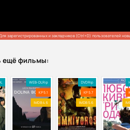
Для зарегистрированных и закладчиков (Ctrl+D) пользователей нов
 ещё фильмы:
DL
WEB-DLRip
DVDRip
KP 5.1
KP 5.7
IMDB 4.6
IMDB 5.6
IM