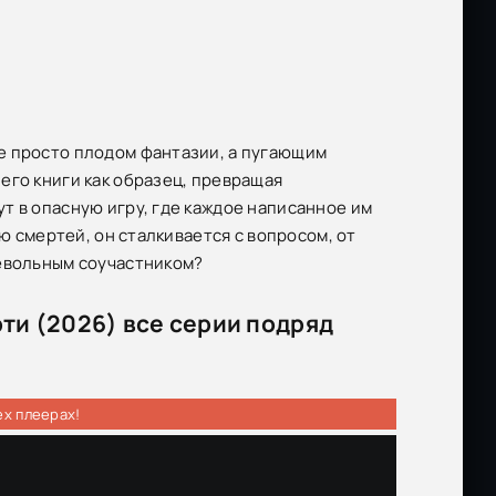
е просто плодом фантазии, а пугающим
его книги как образец, превращая
т в опасную игру, где каждое написанное им
ю смертей, он сталкивается с вопросом, от
невольным соучастником?
ти (2026) все серии подряд
ех плеерах!