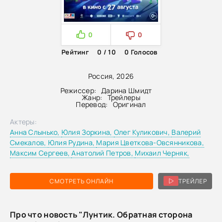
0
0
Рейтинг
0 / 10
0
Голосов
Россия, 2026
Режиссер:
Дарина Шмидт
Жанр:
Трейлеры
Перевод:
Оригинал
Актеры:
Анна Слынько,
Юлия Зоркина,
Олег Куликович,
Валерий
Смекалов,
Юлия Рудина,
Мария Цветкова-Овсянникова,
Максим Сергеев,
Анатолий Петров,
Михаил Черняк,
СМОТРЕТЬ ОНЛАЙН
ТРЕЙЛЕР
Про что новость "Лунтик. Обратная сторона