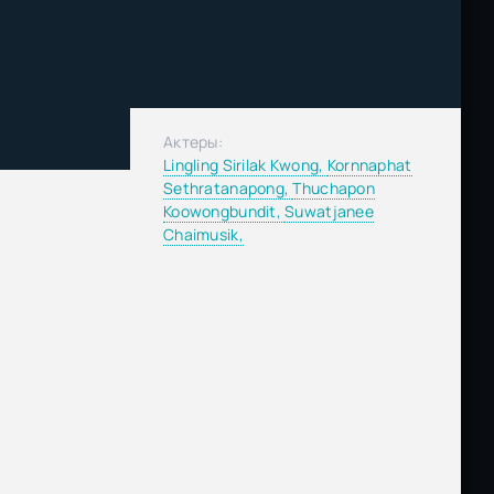
Актеры:
Lingling Sirilak Kwong,
Kornnaphat
Sethratanapong,
Thuchapon
Koowongbundit,
Suwatjanee
Chaimusik,