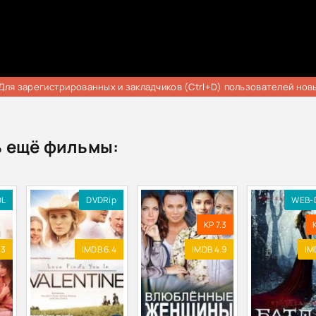
Для зарегистрированных и закладчиков (Ctrl+D) пользователей нов
 ещё фильмы:
DL
DVDRip
WEB-
KP 7.3
.3
IMDB 6.4
IMDB 4.9
IM