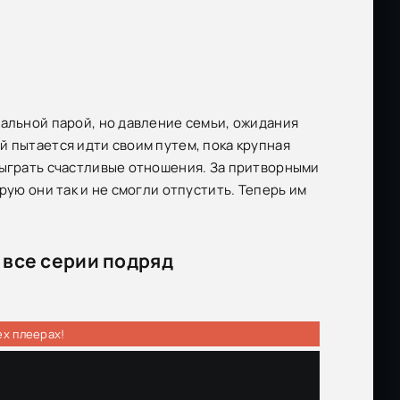
еальной парой, но давление семьи, ожидания
й пытается идти своим путем, пока крупная
сыграть счастливые отношения. За притворными
рую они так и не смогли отпустить. Теперь им
все серии подряд
ех плеерах!