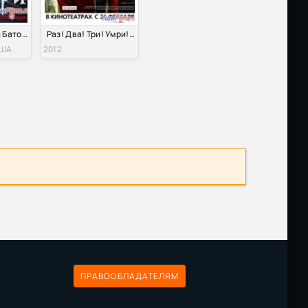
Кровавая леди Батори (2014)
Раз! Два! Три! Умри! (2012)
США
2012
ПРАВООБЛАДАТЕЛЯМ