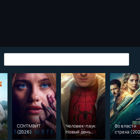
СОУЛМ8ЙТ
Человек-паук:
Во власти
(2026)
Новый день
страха (20
)
(2026)