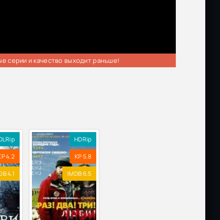
ые серии и качество выходит раньше!
DLRip
HDRip
KP 4.2
KP 5.8
DB 4.1
IMDB 6.5