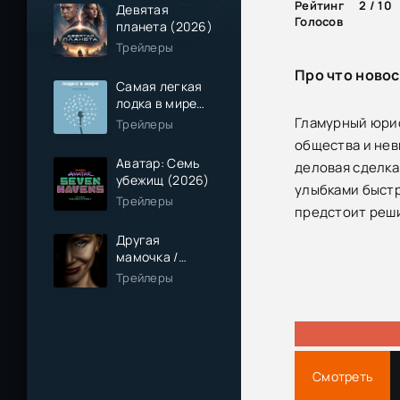
Рейтинг
2 / 10
Девятая
Голосов
планета (2026)
Трейлеры
Про что ново
Самая легкая
лодка в мире
(2026)
Гламурный юрис
Трейлеры
общества и нев
Аватар: Семь
деловая сделка
убежищ (2026)
улыбками быстр
Трейлеры
предстоит реши
Другая
мамочка /
Чужая мама
Трейлеры
(2026)
Смотреть