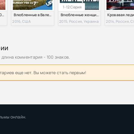
1-12 Серия
14 кругов брака (2021)
Влюбленные в Валентайне (2016)
Влюбленные женщины / Любовницы (2015)
2016, США
2015, Россия, Украина
2014, Россия, 
рии
длина комментария - 100 знаков.
ариев еще нет. Вы можете стать первым!
льмы онлайн.