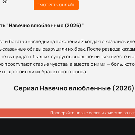
20
СМОТРЕТЬ ОНЛАЙН
сть "Навечно влюбленные (2026)"
т и богатая наследница поколения Z когда-то казались ид
ысказанные обиды разрушили их брак. После развода кажды
 не вынуждает бывших супругов вновь появиться вместе и 
о проступают старые чувства, а вместе с ними — боль, кото
ть, достоин ли их брак второго шанса.
Сериал Навечно влюбленные (2026) 
Проверяйте новые серии и качество во вс