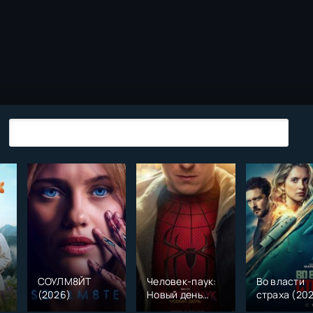
СОУЛМ8ЙТ
Человек-паук:
Во власти
(2026)
Новый день
страха (20
)
(2026)