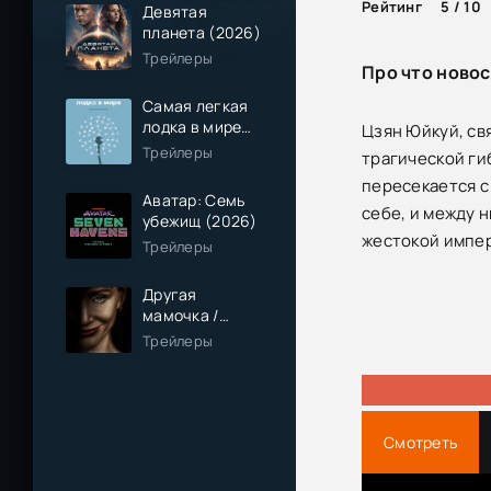
Рейтинг
5 / 10
Девятая
планета (2026)
Трейлеры
Про что новос
Самая легкая
лодка в мире
Цзян Юйкуй, свя
(2026)
Трейлеры
трагической ги
пересекается с
Аватар: Семь
себе, и между 
убежищ (2026)
жестокой импер
Трейлеры
Другая
мамочка /
Чужая мама
Трейлеры
(2026)
Смотреть