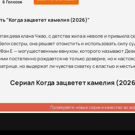
6
Голосов
ть "Когда зацветет камелия (2026)"
тая дева клана Чжао, с детства жила в неволе и привыкла с
бели сестры, она решает отомстить и использовать силу су
 Фэн Е — могущественным евнухом, которого называют Дев
ними постепенно рождается не только доверие, но и насто
атрице, но выдержат ли чувства схватку с властью и месть
Сериал Когда зацветет камелия (2026
Проверяйте новые серии и качество во вс