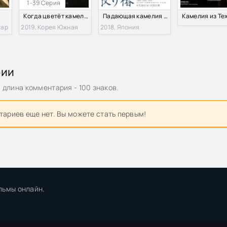
1-39 Серия
Когда цветёт камелия (2019)
Падающая камелия (2018)
тар
2019, Корея Южная
2018, Япония
рии
длина комментария - 100 знаков.
ариев еще нет. Вы можете стать первым!
льмы онлайн.