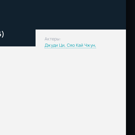
6)
Актеры:
Джуди Ци,
Сяо Кай Чжун,