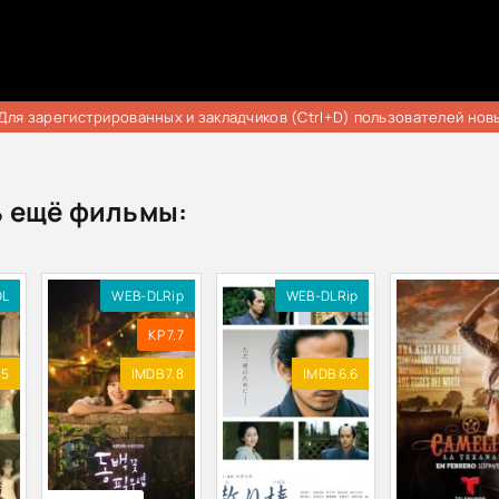
Для зарегистрированных и закладчиков (Ctrl+D) пользователей нов
 ещё фильмы:
DL
WEB-DLRip
WEB-DLRip
KP 7.7
.5
IMDB 7.8
IMDB 6.6