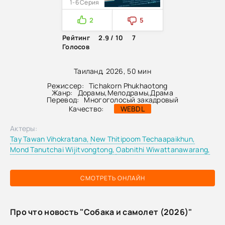
1-6 Серия
2
5
Рейтинг
2.9 / 10
7
Голосов
Таиланд, 2026, 50 мин
Режиссер:
Tichakorn Phukhaotong
Жанр:
Дорамы
,
Мелодрамы
,
Драма
Перевод:
Многоголосый закадровый
Качество:
WEBDL
Актеры:
Tay Tawan Vihokratana,
New Thitipoom Techaapaikhun,
Mond Tanutchai Wijitvongtong,
Oabnithi Wiwattanawarang,
СМОТРЕТЬ ОНЛАЙН
Про что новость "Собака и самолет (2026)"