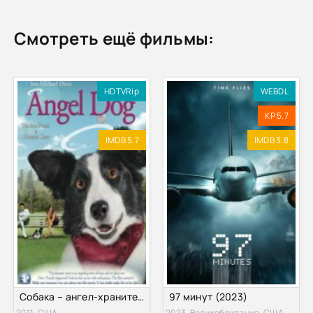
Смотреть ещё фильмы:
HDTVRip
WEBDL
KP 5.7
IMDB 5.7
IMDB 3.8
Собака – ангел-хранитель (2011)
97 минут (2023)
2011, США
2023, Великобритания, США, Канада