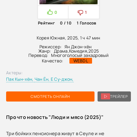
0
1
Рейтинг
0 / 10
1
Голосов
Корея Южная, 2025, 1 ч 47 мин
Режиссер:
Ян Джон-хён
Жанр:
Драма
,
Комедия
,
2025
Перевод:
Многоголосый закадровый
Качество:
WEBDL
Актеры:
Пак Кын-хён,
Чан Ён,
Е Су-джон,
СМОТРЕТЬ ОНЛАЙН
ТРЕЙЛЕР
Про что новость "Люди и мясо (2025)"
Три бойких пенсионера живут в Сеуле и не