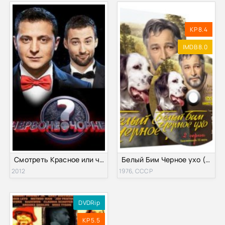
KP 8.4
IMDB 8.0
Смотреть Красное или черное / Червоне або чорне (2012) Онлайн
Белый Бим Черное ухо (1976)
2012
1976, СССР
DVDRip
KP 5.5