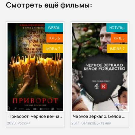
Смотреть ещё фильмы:
WEBDL
HDTVRip
KP 5.5
KP 8.5
IMDB 4.7
IMDB 8.7
Приворот. Черное венчание (2020)
Черное зеркало. Белое Рождество (2014)
2020, Россия
2014, Великобритания