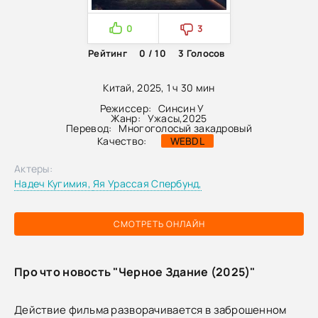
0
3
Рейтинг
0 / 10
3
Голосов
Китай, 2025, 1 ч 30 мин
Режиссер:
Синсин У
Жанр:
Ужасы
,
2025
Перевод:
Многоголосый закадровый
Качество:
WEBDL
Актеры:
Надеч Кугимия,
Яя Урассая Спербунд,
СМОТРЕТЬ ОНЛАЙН
Про что новость "Черное Здание (2025)"
Действие фильма разворачивается в заброшенном