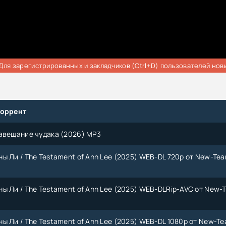
Для зарегистрированных и закладчиков (Ctrl+D) пользователей нов
торрент
авещание чудака (2026) MP3
ы Ли / The Testament of Ann Lee (2025) WEB-DL 720p от New-Team
ы Ли / The Testament of Ann Lee (2025) WEB-DLRip-AVC от New-
ы Ли / The Testament of Ann Lee (2025) WEB-DL 1080p от New-Te