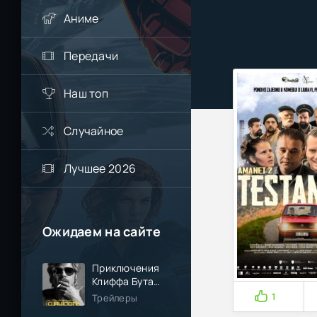
Аниме
Передачи
Наш топ
Случайное
Лучшее 2026
Ожидаем на сайте
Приключения
Клиффа Бута
(2026)
1
Трейлеры