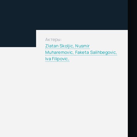
Актеры:
Zlatan Skoljic,
Nusmir
Muharemovic,
Faketa Salihbegovic,
Iva Filipovic,