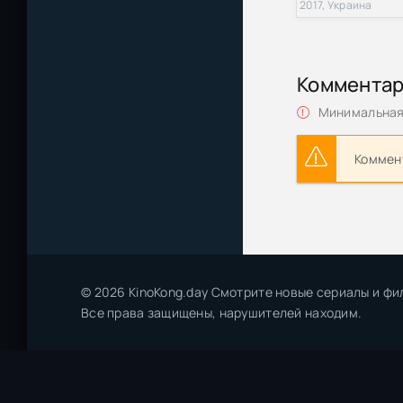
2017, Украина
Завещание док
msltel | P
Коммента
Чингиз Абдулл
Минимальная 
Завещание при
Коммент
Завещание док
msltel | P
Завещание / Th
MediaClub | D
Последнее зав
© 2026 KinoKong.day Смотрите новые сериалы и фи
Все права защищены, нарушителей находим.
Вашингтон Ирв
Ольга Володар
(2025) [MP3, 