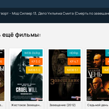
ворт - Мод Силвер 13, Дело Уильяма Смита (Смерть по завеща
Георгий - Храм Элементов 3. Завещание Единого Бога (2024) M
 ещё фильмы:
stament (1983) BDRip 720p | P, L1
- Завещание волка (2023) МР3
WEB-DLRip
HDRip
Хаггард - Завещание мистера Мизона (2019) MP3
.6
KP 3.0
KP 4.7
IMDB 3.0
IMDB 5.1
IMD
ко - Завещание волхва (2023) FB2
анию [S01-03] (2009-2013) WEB-DLRip-AVC
анию [S01-03] (2009-2013) WEB-DL 1080p
Завещание принцессы (2017)
Жестокое Завещание (2013)
Завещание (2012)
Завещание [01-04 из 04] (2011) DVDRip от New-Team