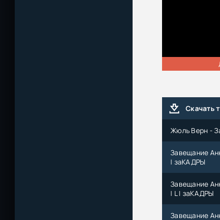
Скачать 
Жюль Верн - З
Завещание Анн
| заКАДРЫ
Завещание Анн
| L | заКАДРЫ
Завещание Анн