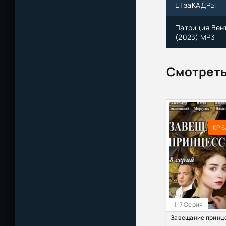
L | заКАДРЫ
Патриция Вент
(2023) МР3
Смородинский 
Смотреть
Завещание / Te
Андрей Дышев 
Генри Райдер 
KP 6
Вадим Кучерен
Брак по завещ
Брак по завещ
1-7 Серия
Пётр Первый. 