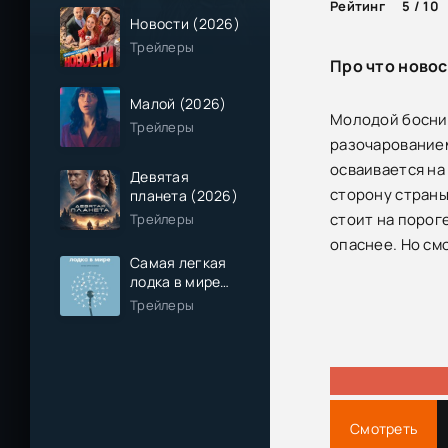
Рейтинг
5 / 10
Новости (2026)
Трейлеры
Про что новос
Малой (2026)
Молодой босние
Трейлеры
разочарованием
осваивается на
Девятая
сторону страны
планета (2026)
стоит на порог
Трейлеры
опаснее. Но смо
Самая легкая
лодка в мире
(2026)
Трейлеры
Смотреть