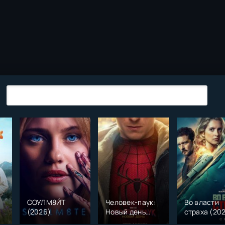
СОУЛМ8ЙТ
Человек-паук:
Во власти
(2026)
Новый день
страха (20
)
(2026)