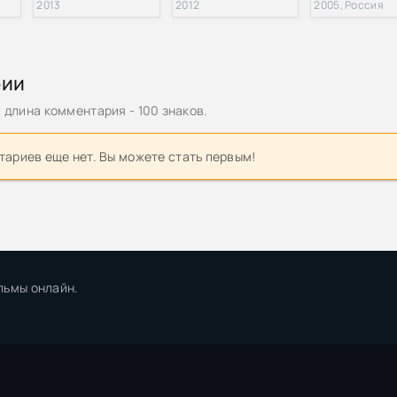
2013
2012
2005, Россия
тора Мабузе / Das Testament des Dr. Mabuse (1933) BDRip 720p о
рии
аев - Наследник олигарха 2, Завещание олигарха (2022) МР3
длина комментария - 100 знаков.
зрака / Cadavres (2009) BDRemux 1080p | P
ариев еще нет. Вы можете стать первым!
тора Мабузе / Das Testament des Dr. Mabuse (1933) BDRip-AVC о
e Last Will and Testament of Rosalind Leigh (2012) BDRemux 1080p
ещание Нобеля / Nobels testamente (2012) BDRip 720p | Лиценз
льмы онлайн.
инг - Таинственный клад или завещание мавра (2021) MP3
ская | Никаких запретных тем. Завещание свергнутой королевы
Елена Калиниченко]