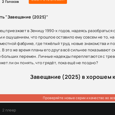
2
Голосов
ть "Завещание (2025)"
ц приезжает в Зеницу 1990-х годов, надеясь разобраться с
 и ощущением, что прошлое оставило ему совсем не то, на
 местной фабрике, где тяжёлый труд, новые знакомства и 
. В это же время планы его друга всё сильнее показывают 
е больших перемен. Личные надежды переплетаются с трев
жет ли он понять, что грядёт, пока ещё не поздно?
Завещание (2025) в хорошем 
Проверяйте новые серии и качество во вс
2 плеер