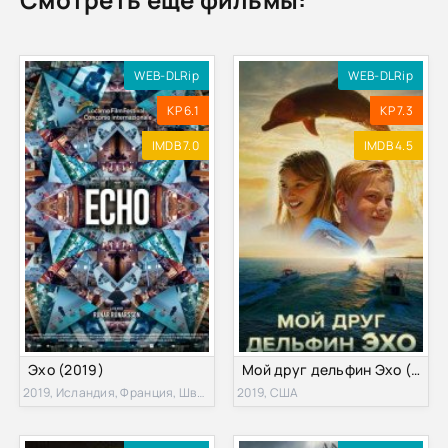
WEB-DLRip
WEB-DLRip
KP 6.1
KP 7.3
IMDB 7.0
IMDB 4.5
Эхо (2019)
Мой друг дельфин Эхо (2019)
2019, Исландия, Франция, Швейцария
2019, США