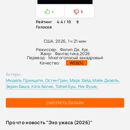
4
5
Рейтинг
4.4 / 10
9
Голосов
США, 2026, 1 ч 21 мин
Режиссер:
Филип Дж. Кук
Жанр:
Фантастика
,
2026
Перевод:
Многоголосый закадровый
Качество:
WEBDL
Актеры:
Мишель Принципи,
Остин Грин,
Марк Хайд,
Майк Дизель,
Зерин Баша,
Кэти Белик,
Тобей Буш,
Рик Фуше,
СМОТРЕТЬ ОНЛАЙН
Про что новость "Эхо ужаса (2026)"