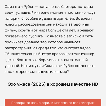
Саманта и Рубен — популярные блогеры, которые
ведут успешный интернет-канал и постоянно ищут
истории, способные удивить зрителей. Во время
нового расследования они находят загадочный
фильм, скрытый от мира больше ста лет, и решают
показать его публике. Но вместе с записью в сеть
проникает древнее зло, которое начинает
распространяться среди тех, кто смотрит видео.
Обычная сенсация быстро превращается в кошмар,
где любопытство оборачивается смертельной
угрозой. Но смогут ли Саманта и Рубен остановить
зло, которое сами выпустили в мир?
Эхо ужаса (2026) в хорошем качестве HD
Проверяйте новые серии и качество во всех плеерах!