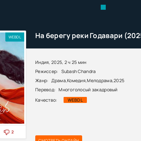
На берегу реки Годавари (202
WEBDL
Индия, 2025, 2 ч 25 мин
Режиссер:
Subash Chandra
Жанр:
Драма
,
Комедия
,
Мелодрама
,
2025
Перевод:
Многоголосый закадровый
Качество:
WEBDL
2
СМОТРЕТЬ ОНЛАЙН