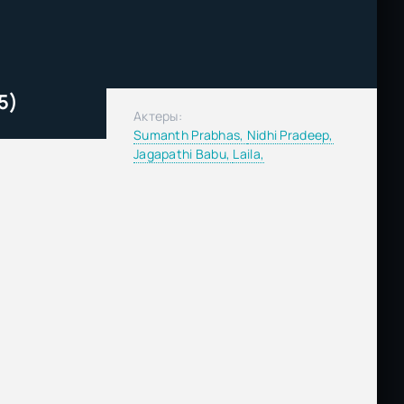
5)
Актеры:
Sumanth Prabhas,
Nidhi Pradeep,
Jagapathi Babu,
Laila,