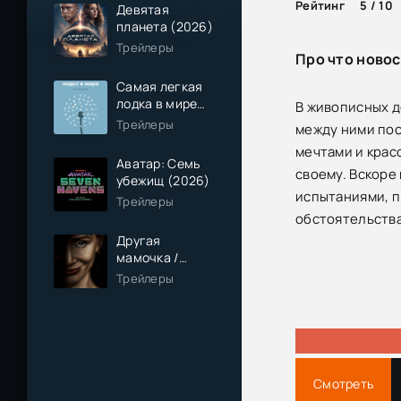
Рейтинг
5 / 10
Девятая
планета (2026)
Трейлеры
Про что новос
Самая легкая
лодка в мире
В живописных д
(2026)
Трейлеры
между ними пос
мечтами и крас
Аватар: Семь
своему. Вскоре
убежищ (2026)
испытаниями, п
Трейлеры
обстоятельств
Другая
мамочка /
Чужая мама
Трейлеры
(2026)
Смотреть