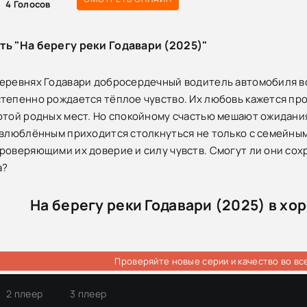
4
Голосов
ть "На берегу реки Годавари (2025)"
еревнях Годавари добросердечный водитель автомобиля вс
тепенно рождается тёплое чувство. Их любовь кажется пр
отой родных мест. Но спокойному счастью мешают ожидания
 влюблённым приходится столкнуться не только с семейны
роверяющими их доверие и силу чувств. Смогут ли они сохр
а?
На берегу реки Годавари (2025) в хо
Проверяйте новые серии и качество во вс
2 плеер
3 плеер