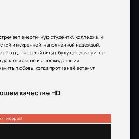
тречает энергичную студентку колледжа, и
остой и искренней, наполненной надеждой,
 её отца, который видит будущее дочери по-
м давлением, но и с неожиданными
анить любовь, когда против неё встанут
рошем качестве HD
ех плеерах!