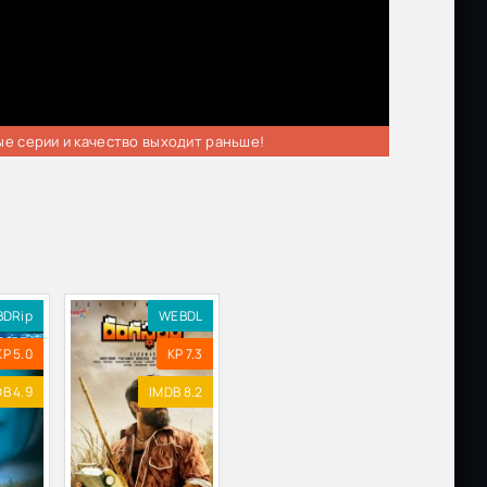
ые серии и качество выходит раньше!
BDRip
WEBDL
KP 5.0
KP 7.3
B 4.9
IMDB 8.2