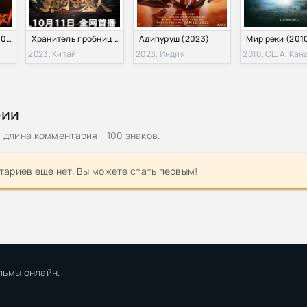
Банды Годавари (2024)
Хранитель гробниц Желтой реки (2023)
Адипуруш (2023)
Мир реки (201
2023, Китай
2023, Индия
2010, США, Кан
рии
длина комментария - 100 знаков.
ариев еще нет. Вы можете стать первым!
льмы онлайн.