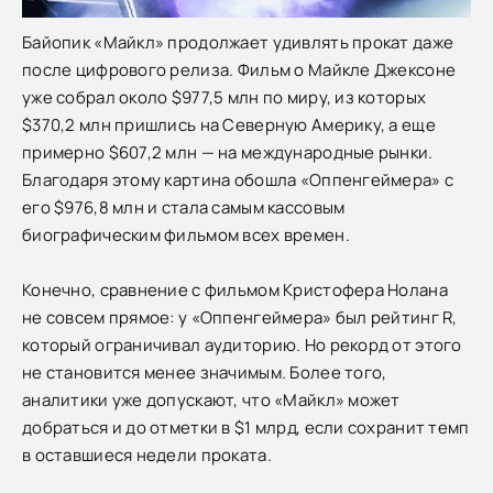
Байопик «Майкл» продолжает удивлять прокат даже
после цифрового релиза. Фильм о Майкле Джексоне
уже собрал около $977,5 млн по миру, из которых
$370,2 млн пришлись на Северную Америку, а еще
примерно $607,2 млн — на международные рынки.
Благодаря этому картина обошла «Оппенгеймера» с
его $976,8 млн и стала самым кассовым
биографическим фильмом всех времен.
Конечно, сравнение с фильмом Кристофера Нолана
не совсем прямое: у «Оппенгеймера» был рейтинг R,
который ограничивал аудиторию. Но рекорд от этого
не становится менее значимым. Более того,
аналитики уже допускают, что «Майкл» может
добраться и до отметки в $1 млрд, если сохранит темп
в оставшиеся недели проката.