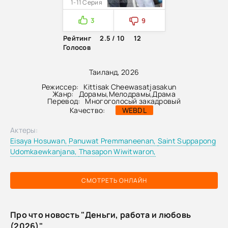
1-11 Серия
3
9
Рейтинг
2.5 / 10
12
Голосов
Таиланд, 2026
Режиссер:
Kittisak Cheewasatjasakun
Жанр:
Дорамы
,
Мелодрамы
,
Драма
Перевод:
Многоголосый закадровый
Качество:
WEBDL
Актеры:
Eisaya Hosuwan,
Panuwat Premmaneenan,
Saint Suppapong
Udomkaewkanjana,
Thasapon Wiwitwaron,
СМОТРЕТЬ ОНЛАЙН
Про что новость "Деньги, работа и любовь
(2026)"