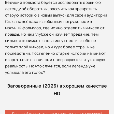
Ведущий подкаста берётся исследовать древнюю
легенду об оборотнях, рассчитывая превратить
старую историю в новый выпуск для своей аудитории.
Сначала всё кажется обычным погружением в
мрачный фольклор, где можно отделить вымысел от
правды. Но чем глубже он изучает предание, тем
сильнее понимает: слова могут нести в себе не
только злой умысел, но и куда более страшные
последствия. Постепенно старые истории начинают
вторгаться в его жизнь и превращаются в пугающую
реальность. Но что случится, если легенда уже
услышала его голос?
Заговоренные (2026) в хорошем качестве
HD
Проверяйте новые серии и качество во всех плеерах!