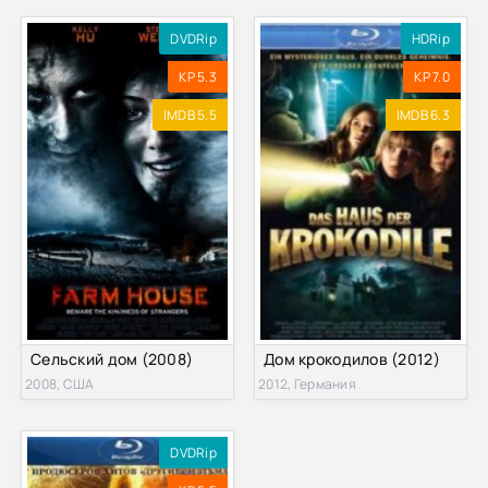
DVDRip
HDRip
KP 5.3
KP 7.0
IMDB 5.5
IMDB 6.3
Сельский дом (2008)
Дом крокодилов (2012)
2008, США
2012, Германия
DVDRip