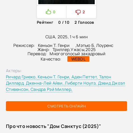
0
2
Рейтинг
0 / 10
2
Голосов
США, 2025, 1 ч 6 мин
Режиссер:
Кеньон Т. Генри
,
Мэтью Б. Лоуренс
Жанр:
Триллер
,
Ужасы
,
2025
Перевод:
Многоголосый закадровый
Качество:
WEBDL
Актеры:
Ричард Гриеко,
Кеньон Т. Генри,
Аден Петтет,
Талон
Диллард,
Дженна-Лей Айви,
Либерти Ноулз,
Дэвид Джоэл
Стивенсон,
Сандра Рэй Миллер,
СМОТРЕТЬ ОНЛАЙН
Про что новость "Дом Санктус (2025)"