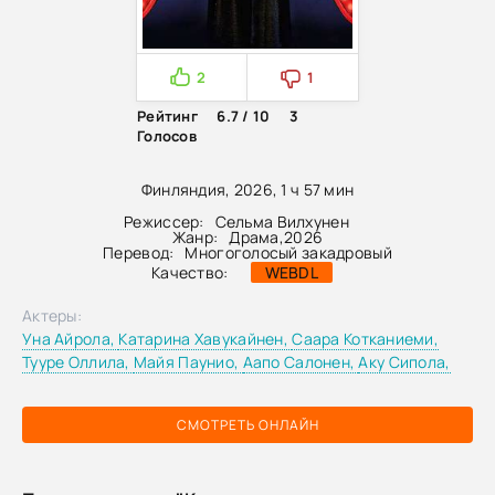
2
1
Рейтинг
6.7 / 10
3
Голосов
Финляндия, 2026, 1 ч 57 мин
Режиссер:
Сельма Вилхунен
Жанр:
Драма
,
2026
Перевод:
Многоголосый закадровый
Качество:
WEBDL
Актеры:
Уна Айрола,
Катарина Хавукайнен,
Саара Котканиеми,
Тууре Оллила,
Майя Паунио,
Аапо Салонен,
Аку Сипола,
СМОТРЕТЬ ОНЛАЙН