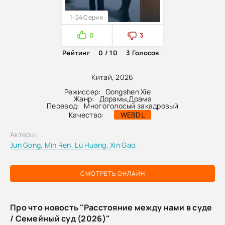
1-24 Серия
0
3
Рейтинг
0 / 10
3
Голосов
Китай, 2026
Режиссер:
Dongshen Xie
Жанр:
Дорамы
,
Драма
Перевод:
Многоголосый закадровый
Качество:
WEBDL
Актеры:
Jun Gong,
Min Ren,
Lu Huang,
Xin Gao,
СМОТРЕТЬ ОНЛАЙН
Про что новость "Расстояние между нами в суде
/ Семейный суд (2026)"