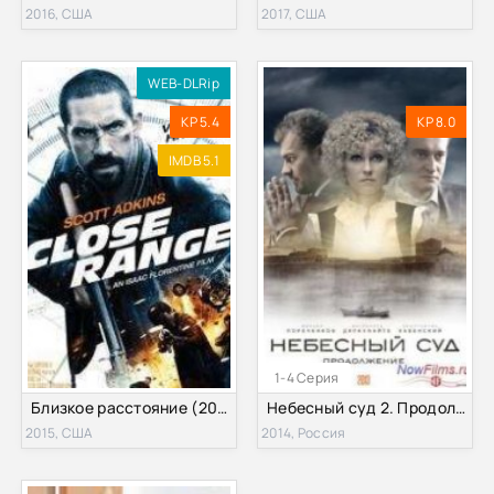
2016, США
2017, США
WEB-DLRip
KP 5.4
KP 8.0
IMDB 5.1
1-4 Серия
Близкое расстояние (2015)
Небесный суд 2. Продолжение (2014)
2015, США
2014, Россия