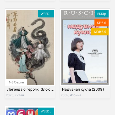
WEBDL
BDRip
KP 6.6
IMDB 6.9
1-8 Серия
Легенда о героях: Зло с востока и яд с запада (2025)
Надувная кукла (2009)
2025, Китай
2009, Япония
WEBDL