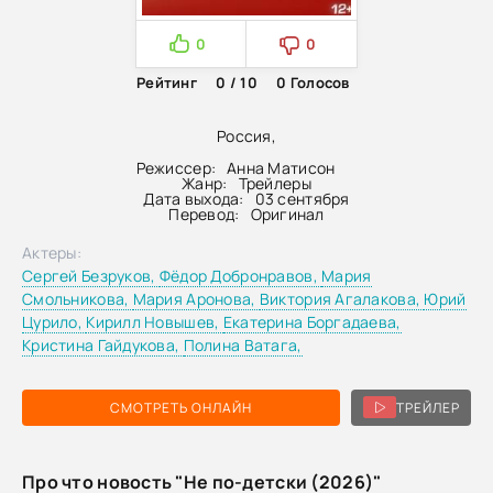
0
0
Рейтинг
0 / 10
0
Голосов
Россия,
Режиссер:
Анна Матисон
Жанр:
Трейлеры
Дата выхода:
03 сентября
Перевод:
Оригинал
Актеры:
Сергей Безруков,
Фёдор Добронравов,
Мария
Смольникова,
Мария Аронова,
Виктория Агалакова,
Юрий
Цурило,
Кирилл Новышев,
Екатерина Боргадаева,
Кристина Гайдукова,
Полина Ватага,
СМОТРЕТЬ ОНЛАЙН
ТРЕЙЛЕР
Про что новость "Не по-детски (2026)"