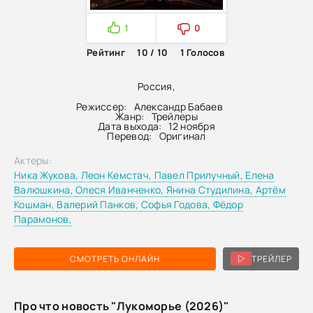
1
0
Рейтинг
10 / 10
1
Голосов
Россия,
Режиссер:
Александр Бабаев
Жанр:
Трейлеры
Дата выхода:
12 ноября
Перевод:
Оригинал
Актеры:
Ника Жукова,
Леон Кемстач,
Павел Прилучный,
Елена
Валюшкина,
Олеся Иванченко,
Янина Студилина,
Артём
Кошман,
Валерий Панков,
Софья Годова,
Фёдор
Парамонов,
СМОТРЕТЬ ОНЛАЙН
ТРЕЙЛЕР
Про что новость "Лукоморье (2026)"