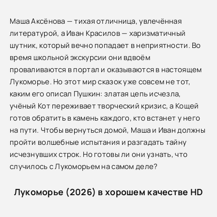
Маша Аксёнова — тихая отличница, увлечённая
литературой, а Иван Красилов — харизматичный
шутник, который вечно попадает в неприятности. Во
время школьной экскурсии они вдвоём
проваливаются в портал и оказываются в настоящем
Лукоморье. Но этот мир сказок уже совсем не тот,
каким его описал Пушкин: златая цепь исчезла,
учёный Кот переживает творческий кризис, а Кощей
готов обратить в камень каждого, кто встанет у него
на пути. Чтобы вернуться домой, Маша и Иван должны
пройти волшебные испытания и разгадать тайну
исчезнувших строк. Но готовы ли они узнать, что
случилось с Лукоморьем на самом деле?
Лукоморье (2026) в хорошем качестве HD