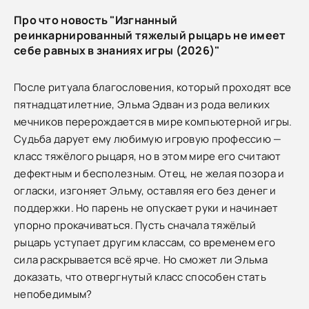
Про что новость "Изгнанный
реинкарнированный тяжелый рыцарь не имеет
себе равных в знаниях игры (2026)"
После ритуала благословения, который проходят все
пятнадцатилетние, Эльма Эдван из рода великих
мечников перерождается в мире компьютерной игры.
Судьба дарует ему любимую игровую профессию —
класс тяжёлого рыцаря, но в этом мире его считают
дефектным и бесполезным. Отец, не желая позора и
огласки, изгоняет Эльму, оставляя его без денег и
поддержки. Но парень не опускает руки и начинает
упорно прокачиваться. Пусть сначала тяжёлый
рыцарь уступает другим классам, со временем его
сила раскрывается всё ярче. Но сможет ли Эльма
доказать, что отвергнутый класс способен стать
непобедимым?