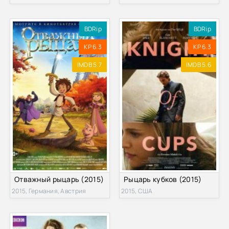
BDRip
BDRip
KP 6.3
KP 6.3
IMDB 5.7
IMDB 5.6
Отважный рыцарь (2015)
Рыцарь кубков (2015)
2015, Германия, Австрия
2015, США