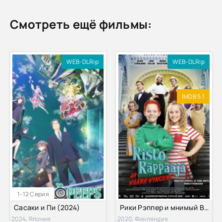
Смотреть ещё фильмы:
WEB-DLRip
WEB-DLRip
IMDB 5.1
1-12 Серия
Сасаки и Пи (2024)
Рики Рэппер и мнимый Винсент (2020)
2024, Япония
2020, Финляндия