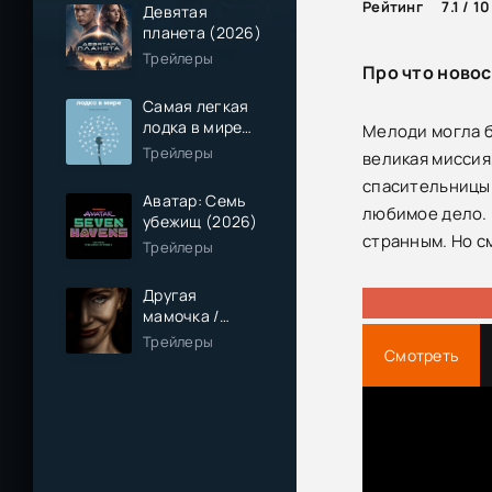
Рейтинг
7.1 / 10
Девятая
планета (2026)
Трейлеры
Про что новос
Самая легкая
лодка в мире
Мелоди могла б
(2026)
Трейлеры
великая миссия
спасительницы.
Аватар: Семь
любимое дело. 
убежищ (2026)
странным. Но с
Трейлеры
Другая
мамочка /
Чужая мама
Трейлеры
Смотреть
(2026)