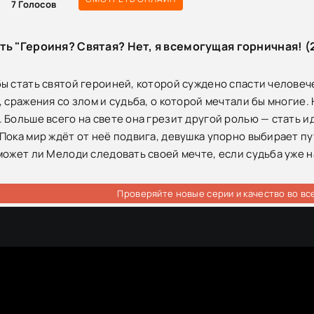
7
Голосов
ть "Героиня? Святая? Нет, я всемогущая горничная! (
ы стать святой героиней, которой суждено спасти человече
, сражения со злом и судьба, о которой мечтали бы многие.
 Больше всего на свете она грезит другой ролью — стать 
Пока мир ждёт от неё подвига, девушка упорно выбирает п
может ли Мелоди следовать своей мечте, если судьба уже 
Проверяйте новые серии и качество во вс