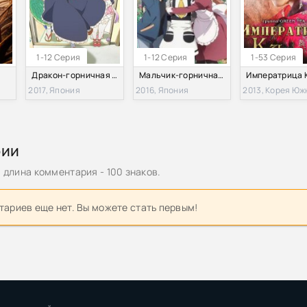
1-12 Серия
1-12 Серия
1-53 Серия
Дракон-горничная Кобаяши / Служанка-дракон госпожи Кобаящи (2017)
Мальчик-горничная (2016)
2017, Япония
2016, Япония
2013, Корея Юж
рии
длина комментария - 100 знаков.
ариев еще нет. Вы можете стать первым!