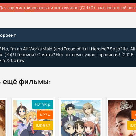
Для зарегистрированных и закладчиков (Ctrl+D) пользователей нов
торрент
No, I'm an All-Works Maid (and Proud of It)! | Heroine? Seijo? Iie, All
u (Ko)! | Героиня? Святая? Нет, я всемогущая горничная! [2026, 
Rip 720p raw
 ещё фильмы:
HDTVRip
KP 7.4
IMDB 7.7
IMD