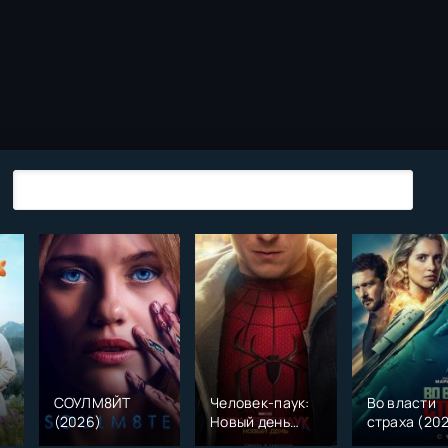
СОУЛМ8ЙТ
Человек-паук:
Во власти
(2026)
Новый день
страха (20
)
(2026)