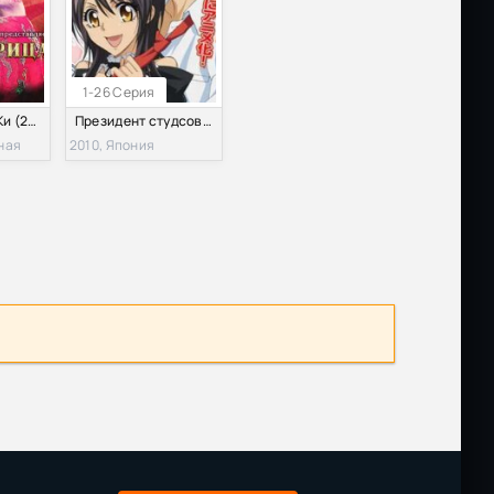
1-26 Серия
Императрица Ки (2013)
Президент студсовета - горничная! (2010)
ная
2010, Япония