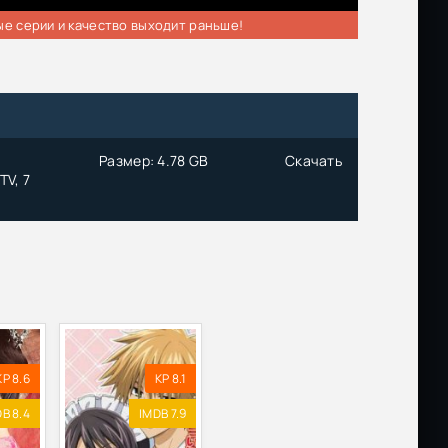
ые серии и качество выходит раньше!
Размер: 4.78 GB
Скачать
TV, 7
KP 8.6
KP 8.1
B 8.4
IMDB 7.9