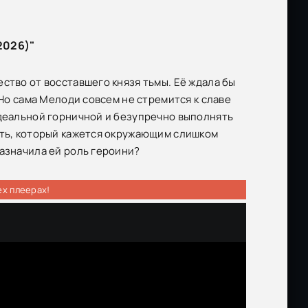
2026)"
ство от восставшего князя тьмы. Её ждала бы
 Но сама Мелоди совсем не стремится к славе
идеальной горничной и безупречно выполнять
уть, который кажется окружающим слишком
назначила ей роль героини?
ех плеерах!