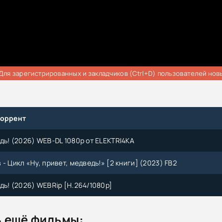
Для зарегистрированных и закладчиков (Ctrl+D) пользователей нов
торрент
дь! (2026) WEB-DL 1080p от ELEKTRI4KA
- Цикл «Ну, привет, медведь!» [2 книги] (2023) FB2
дь! (2026) WEBRip [H.264/1080p]
 ещё фильмы: