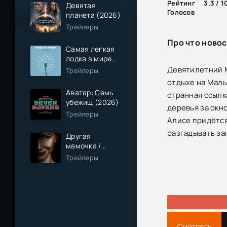
Рейтинг
3.3 / 1
Девятая
Голосов
планета (2026)
Трейлеры
Про что новос
Самая легкая
лодка в мире
(2026)
Девятилетний М
Трейлеры
отдыхе на Маль
Аватар: Семь
странная ссылка
убежищ (2026)
деревья за окн
Трейлеры
Алисе придётся
разгадывать за
Другая
мамочка /
Чужая мама
Трейлеры
(2026)
Смотреть