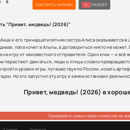
0
6
СМОТРЕТЬ ОНЛАЙН
ТРЕЙЛЕР
ть "Привет, медведь! (2026)"
иша и его тринадцатилетняя сестра Алиса оказываются в 
дивах, папа хочет в Альпы, а договориться никто не может.
 на игру от неизвестного отправителя. Один клик — и всё в
ом перестают двигаться, люди и птицы словно превращаются
 пройти уровни игры, путешествуя по России, искать арте
гадки. Но кто запустил эту игру и зачем остановил реально
Привет, медведь! (2026) в хорош
Проверяйте новые серии и качество во вс
2 плеер
Трейлер