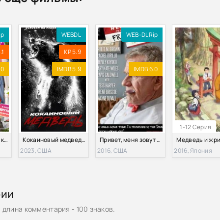
ip
WEBDL
WEB-DLRip
.1
KP 5.9
.0
IMDB 5.9
IMDB 6.0
1-12 Серия
Маша и Медведь в кино: Скажите «Ой!» (2023)
Кокаиновый медведь (2023)
Привет, меня зовут Фрэнк (2014)
2023, США
2016, США
2016, Япония
рии
длина комментария - 100 знаков.