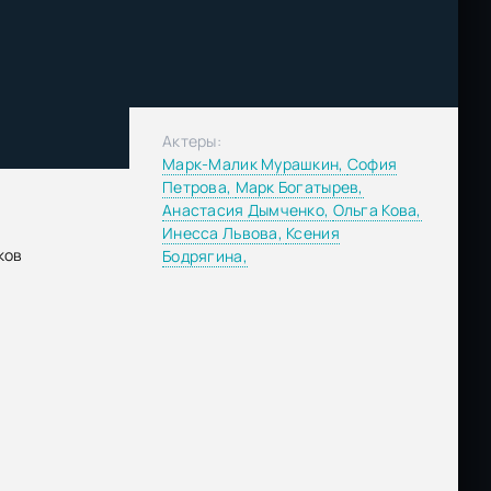
Актеры:
Марк-Малик Мурашкин,
София
Петрова,
Марк Богатырев,
Анастасия Дымченко,
Ольга Кова,
Инесса Львова,
Ксения
ков
Бодрягина,