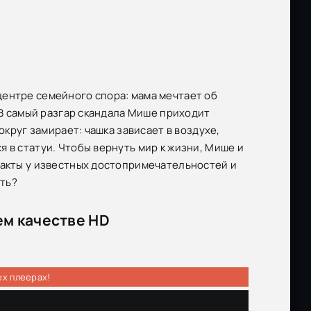
центре семейного спора: мама мечтает об
 В самый разгар скандала Мише приходит
округ замирает: чашка зависает в воздухе,
 в статуи. Чтобы вернуть мир к жизни, Мише и
факты у известных достопримечательностей и
сть?
ем качестве HD
ех плеерах!