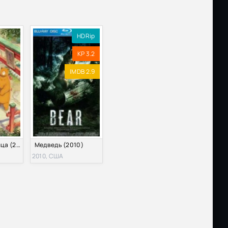
HDRip
KP 3.2
IMDB 2.9
Медведь и жрица (2016)
Медведь (2010)
2010, США