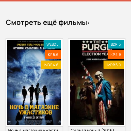
Смотреть ещё фильмы:
WEBDL
BDRip
KP 5.6
KP 5.9
IMDB 4.6
IMDB 6.0
Ночь в магазине ужастиков (2022)
Судная ночь 3 (2016)