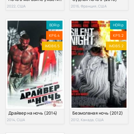
2022, США
2016, Франция, США
BDRip
HDRip
KP 6.4
KP 5.2
IMDB 6.5
IMDB 5.2
Драйвер на ночь (2014)
Безмолвная ночь (2012)
2014, США
2012, Канада, США