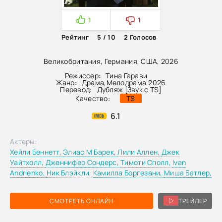
1
1
Рейтинг
5 / 10
2
Голосов
Великобритания, Германия, США, 2026
Режиссер:
Тина Гарави
Жанр:
Драма
,
Мелодрама
,
2026
Перевод:
Дубляж [Звук с TS]
Качество:
TS
6.1
Актеры:
Хейли Беннетт,
Элиас М Барек,
Лили Аллен,
Джек
Уайтхолл,
Дженнифер Сондерс,
Тимоти Сполл,
Ivan
Andrienko,
Ник Блэйкли,
Камилла Боргезани,
Миша Батлер,
СМОТРЕТЬ ОНЛАЙН
ТРЕЙЛЕР