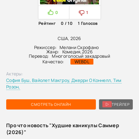
0
1
Рейтинг
0 / 10
1
Голосов
США, 2026
Режиссер:
Мелани Скрофано
Жанр:
Комедия
,
2026
Перевод:
Многоголосый закадровый
Качество:
WEBDL
Актеры:
София Буш,
Вайолет Макгроу,
Джерри О Коннелл,
Тим
Розон,
СМОТРЕТЬ ОНЛАЙН
ТРЕЙЛЕР
Про что новость "Худшие каникулы Саммер
(2026)"