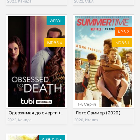
2023, Канада
2022, США
WEBDL
KP 6.2
IMDB 5.4
IMDB 6.1
1-8 Серия
Одержимая до смерти (2022)
Лето Саммер (2020)
2022, Канада
2020, Италия
WEB-DLRip